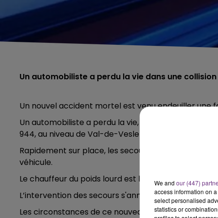
Un automobiliste a perdu la vie dans une collision
Un nouvel accident mortel est venu endeuiller une fa
Un automobiliste a perdu la vie, ce mardi soir un pe
944, au niveau de Val-de-Vesle entre Reims et C
Rapidement sur place, les secours n'ont rien pu fair
véhicule.
Le chauffeur du poids lourd est blessé.
We and
our (447) partn
access information on a 
L’intervention des secours s'annonce de longue duré
select personalised ad
statistics or combinatio
Les circonstances de ce nouveau drame ne sont pa
5h00 - 6h00
profiles to select person