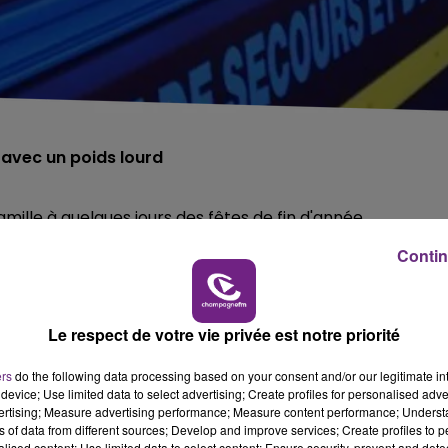
 avec un poids lourd
mille à quelques jours des fêtes de fin d'année.
u avant 20h, dans une collision avec un camion sur la RD
Contin
hâlons-en-Champagne.
e pour sauver la victime, qui est incarcérée dans son
Le respect de votre vie privée est notre priorité
ers
do the following data processing based on your consent and/or our legitimate int
device; Use limited data to select advertising; Create profiles for personalised adver
e.
vertising; Measure advertising performance; Measure content performance; Unders
ns of data from different sources; Develop and improve services; Create profiles to 
s encore connues.
alised content; Use limited data to select content; Ensure security, prevent and detect