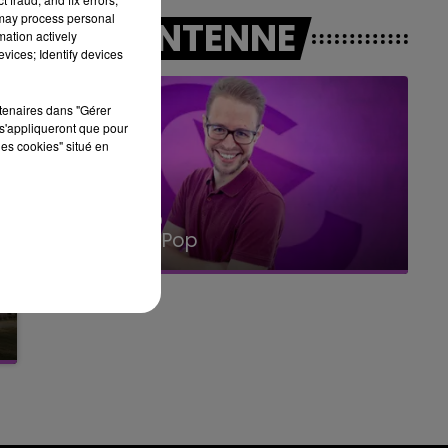
10h00 - 14h00
 may process personal
A L'ANTENNE
LE TICKET DE CAISSE
mation actively
vices; Identify devices
rtenaires dans "Gérer
s'appliqueront que pour
les cookies" situé en
14h00 - 15h00
La Radio Pop