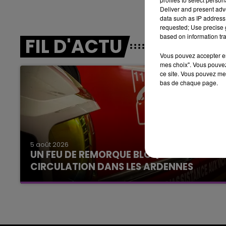
LE BEST OF DE LA FAMILLE
Deliver and present adv
CHAMPAGNE FM
data such as IP address 
requested; Use precise g
based on information tra
FIL D'ACTU
Vous pouvez accepter en 
mes choix". Vous pouvez
ce site. Vous pouvez met
bas de chaque page.
LE
6h00 - 10h00
La Famille
5 août 2026
UN FEU DE REMORQUE BLOQUE LA
CIRCULATION DANS LES ARDENNES
Un feu de remorque s'est déclaré ce mercredi
en fin de matinée sur l'A34.