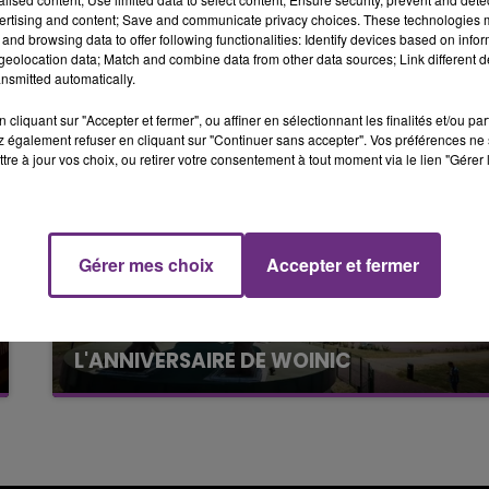
6h00 - 10h00
ertising and content; Save and communicate privacy choices. These technologies
LA FAMILLE
and browsing data to offer following functionalities: Identify devices based on infor
eolocation data; Match and combine data from other data sources; Link different de
nsmitted automatically.
cliquant sur "Accepter et fermer", ou affiner en sélectionnant les finalités et/ou pa
 également refuser en cliquant sur "Continuer sans accepter". Vos préférences ne 
tre à jour vos choix, ou retirer votre consentement à tout moment via le lien "Gérer 
10h00 - 14h00
LE TICKET DE CAISSE
Gérer mes choix
Accepter et fermer
5 août 2026
VENEZ FÊTER CE WEEK-END
L'ANNIVERSAIRE DE WOINIC
Ce samedi 8 août sera un grand jour :
l'anniversaire du plus gros sanglier du monde.
Une fête est donc organisée et vous êtes tous
conviés !