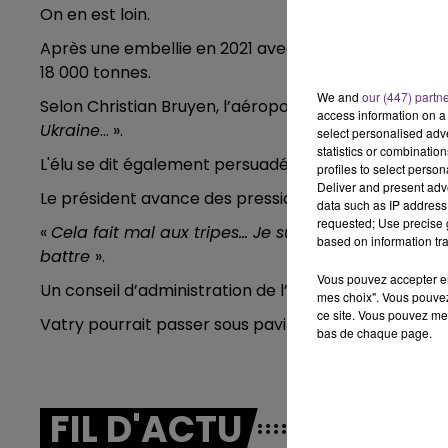
On en est loin.
7h00 - 11h00
BEST OF
Après une embellie en 2021 avec 30 000 tonnes achem
18 000 tonnes.
We and
our (447) partn
Selon Christian Bruyen, l’aéroport a souffert du cont
access information on a 
Ukraine
… ».
select personalised ad
statistics or combinatio
L'élu se dit également persuadé «
que certains nous
profiles to select person
Deliver and present adv
Le président avance des pressions subies par les opé
data such as IP address 
requested; Use precise g
«
Cela fait mal aux tripes… Je suis désabusé… Nou
based on information tra
battre
».
11h00 - 16h00
Vous pouvez accepter en 
Le week-end Champagne 
Un conseil d’administration de l’aéroport, prévu cett
mes choix". Vous pouvez
ce site. Vous pouvez met
Vatry pourrait passer sous pavillon chinois.
bas de chaque page.
FIL D'ACTU