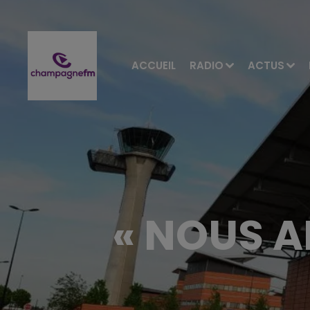
ACCUEIL
RADIO
ACTUS
« NOUS A