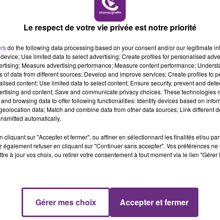
11h00 - 16h00
LE WEEK-END CHAMPAGNE FM
inées, l’activité de la plateforme a rechuté l’an passé 
Le respect de votre vie privée est notre priorité
ers
do the following data processing based on your consent and/or our legitimate int
exte international, «
zéro Covid en Chine, la guerre en
device; Use limited data to select advertising; Create profiles for personalised adver
vertising; Measure advertising performance; Measure content performance; Unders
ns of data from different sources; Develop and improve services; Create profiles to 
 mettent des bâtons dans les ailes
! ».
alised content; Use limited data to select content; Ensure security, prevent and detect
ertising and content; Save and communicate privacy choices. These technologies
rateurs pour ne plus travailler avec Vatry.
and browsing data to offer following functionalities: Identify devices based on infor
eolocation data; Match and combine data from other data sources; Link different de
s sommes à bout car nous n’en pouvons plus de nous
nsmitted automatically.
16h00 - 20h00
cliquant sur "Accepter et fermer", ou affiner en sélectionnant les finalités et/ou pa
FM
Le Week-end Champagne FM
e semaine, doit valider la décision de vendre.
 également refuser en cliquant sur "Continuer sans accepter". Vos préférences ne 
tre à jour vos choix, ou retirer votre consentement à tout moment via le lien "Gérer 
Gérer mes choix
Accepter et fermer