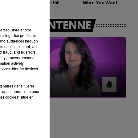
Die On This Hill
What You Want
16h00 - 20h00
LE WEEK-END CHAMPAGNE FM
à
A L'ANTENNE
erest: Store and/or
tising; Use profiles to
tand audiences through
personalise content; Use
 fraud, and fix errors;
 may process personal
mation actively
vices; Identify devices
7h00 - 11h00
rtenaires dans "Gérer
BEST OF
s'appliqueront que pour
les cookies" situé en