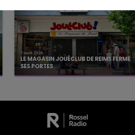
7 août 2026
LE MAGASIN JOUÉCLUB DE REIMS FERME
SES PORTES
C'était l'une des institutions du centre-ville
rémois. Le magasin JouéClub est contraint de
fermer ses portes.