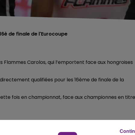
16è de finale de l'Eurocoupe
 Flammes Carolos, qui l’emportent face aux hongroises
directement qualifiées pour les 16ème de finale de la
s cette fois en championnat, face aux championnes en titr
Contin