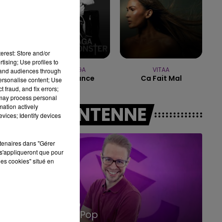
14h00 - 15h00
LA RADIO POP
erest: Store and/or
tising; Use profiles to
LADY GAGA
VITAA
tand audiences through
Bad Romance
Ca Fait Mal
personalise content; Use
 fraud, and fix errors;
 may process personal
mation actively
A L'ANTENNE
vices; Identify devices
rtenaires dans "Gérer
s'appliqueront que pour
les cookies" situé en
15h00 - 19h00
Le Club Champagne FM