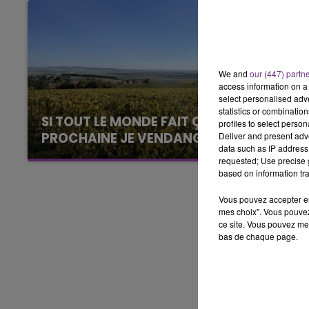
LLE
6h00 - 10h00
LA FAMILLE
We and
our (447) partn
access information on a 
select personalised ad
statistics or combinatio
SI TOUT LE MONDE FAIT ÇA, MOI L'ANNÉE
profiles to select person
PROCHAINE JE VENDANGE EN...
Deliver and present adv
data such as IP address 
La vendange en Champagne a débuté ce jeudi
requested; Use precise g
6 août dans la commune de Montgueux (Aube).
based on information tra
Du jamais vu !
Vous pouvez accepter en 
mes choix". Vous pouvez
ce site. Vous pouvez met
bas de chaque page.
10h00 - 14h00
LE TICKET DE CAISSE