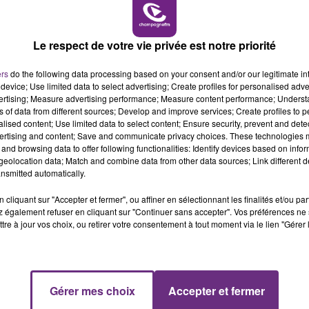
10h00 - 14h00
LE TICKET DE CAISSE
Le respect de votre vie privée est notre priorité
ers
do the following data processing based on your consent and/or our legitimate int
device; Use limited data to select advertising; Create profiles for personalised adver
vertising; Measure advertising performance; Measure content performance; Unders
ns of data from different sources; Develop and improve services; Create profiles to 
L'INSPECTION DU TRAVAIL RAPPELLE À
alised content; Use limited data to select content; Ensure security, prevent and detect
L'ORDRE SUR LES CONDITIONS DE...
ertising and content; Save and communicate privacy choices. These technologies
and browsing data to offer following functionalities: Identify devices based on infor
Alors que les dates de début des vendange
eolocation data; Match and combine data from other data sources; Link different de
2026 s'est avéré être plus précoce que prévu,
nsmitted automatically.
l'inspection du Travail en profite pour rappeler
cliquant sur "Accepter et fermer", ou affiner en sélectionnant les finalités et/ou pa
les conditions de...
 également refuser en cliquant sur "Continuer sans accepter". Vos préférences ne 
tre à jour vos choix, ou retirer votre consentement à tout moment via le lien "Gérer 
14h00 - 15h00
Gérer mes choix
Accepter et fermer
La Radio Pop