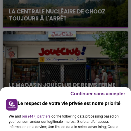
LA CENTRALE NUCLÉAIRE DE CHOOZ
TOUJOURS À L'ARRÊT
Cela fait déjà une semaine que la centrale
nucléaire ardennaise est à l'arrêt. Une situation
justifiée par la sécheresse intense qui est toujours
présente.
LE MAGASIN JOUÉCLUB DE REIMS FERME
SES PORTES
Continuer sans accepter
C'était l'une des institutions du centre-ville
Le respect de votre vie privée est notre priorité
rémois. Le magasin JouéClub est contraint de
fermer ses portes.
TITRES DIFFUSÉS
We and
our (447) partners
do the following data processing based on
your consent and/or our legitimate interest: Store and/or access
information on a device; Use limited data to select advertising; Create