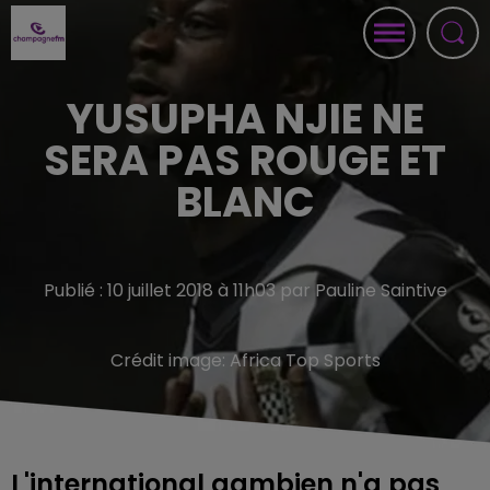
YUSUPHA NJIE NE
SERA PAS ROUGE ET
BLANC
Publié : 10 juillet 2018 à 11h03 par Pauline Saintive
Crédit image:
Africa Top Sports
L'international gambien n'a pas