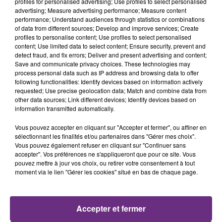
profiles for personalised advertising; Use profiles to select personalised
22h20
22h20
22h18
22h18
advertising; Measure advertising performance; Measure content
performance; Understand audiences through statistics or combinations
of data from different sources; Develop and improve services; Create
profiles to personalise content; Use profiles to select personalised
content; Use limited data to select content; Ensure security, prevent and
detect fraud, and fix errors; Deliver and present advertising and content;
Save and communicate privacy choices. These technologies may
process personal data such as IP address and browsing data to offer
following functionalities: Identify devices based on information actively
requested; Use precise geolocation data; Match and combine data from
other data sources; Link different devices; Identify devices based on
information transmitted automatically.
ALANIS MORISSETTE
MANON LISA
Ironic
Le Petit Pecheur
Vous pouvez accepter en cliquant sur "Accepter et fermer", ou affiner en
sélectionnant les finalités et/ou partenaires dans "Gérer mes choix".
22h15
22h15
22h11
22h11
Vous pouvez également refuser en cliquant sur "Continuer sans
accepter". Vos préférences ne s'appliqueront que pour ce site. Vous
pouvez mettre à jour vos choix, ou retirer votre consentement à tout
moment via le lien "Gérer les cookies" situé en bas de chaque page.
Accepter et fermer