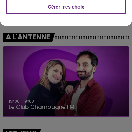
Gérer mes choix
OLIVIA DEAN
NAÏKA
So Easy (to Fall In Love)
One Track Mind
A L'ANTENNE
15h00 - 19h00
Le Club Champagne FM