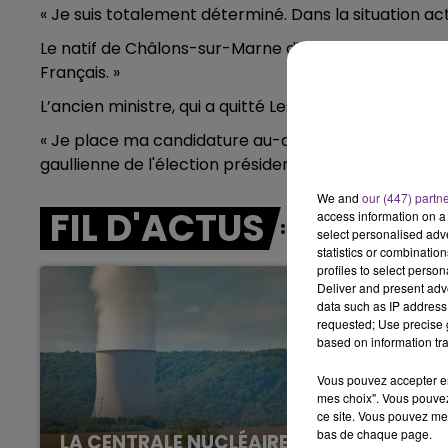
« Je suis totalement déterminé. Dans la situation act
7h00 - 12h00
Le natif de Châlons-sur-Marne dit vouloir « conduire
LE WEEK-END CHAMPAGNE FM
Français. »
L’ancien ministre, qui a quitté Les Républicains en 201
« Je place ma candidature au-dessus des partis », p
gaullienne de l'élection présidentielle : c'est la r
We and
our (447) partn
FIL D'ACTUS
access information on a 
select personalised ad
statistics or combinatio
profiles to select person
Deliver and present adv
data such as IP address 
requested; Use precise g
based on information tra
Vous pouvez accepter en 
mes choix". Vous pouvez
ce site. Vous pouvez met
bas de chaque page.
LA CENTRALE NUCLÉAIRE DE CHOOZ