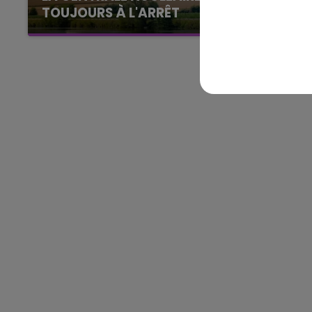
TOUJOURS À L'ARRÊT
Cela fait déjà une semaine que la centrale
nucléaire ardennaise est à l'arrêt. Une situation
justifiée par la sécheresse intense qui est
toujours présente.
16h00 - 20h00
GNE FM
LE WEEK-END CHAMPAGNE F