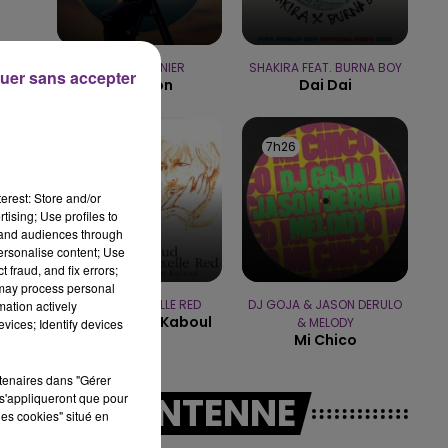
7h00 - 12h00
LE WEEK-END CHAMPAGNE FM
PIERRE GARNIER
SHAKIRA FEAT. BURNA BOY
uer sans accepter
L'horizon
Dai Dai
7h28
7h28
7h26
7h26
erest: Store and/or
tising; Use profiles to
tand audiences through
personalise content; Use
 fraud, and fix errors;
 may process personal
RENAUD & AXELLE RED
DJ GOJA & JASON DERULO
mation actively
Manhattan-Kaboul
& MELODY
vices; Identify devices
Mi Chico
rtenaires dans "Gérer
A L'ANTENNE
s'appliqueront que pour
les cookies" situé en