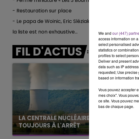
- Ferme miniature « Les 3 Bourriques »
16h00 - 20h00
LE WEEK-END CHAMPAGNE FM
- Restauration sur place
- Le papa de Woinic, Eric Sléziak est au rendez-vous
la liste est non exhaustive...
We and
our (447) partn
access information on a 
select personalised ad
FIL D'ACTUS
statistics or combinatio
profiles to select person
Deliver and present adv
data such as IP address 
requested; Use precise g
based on information tra
Vous pouvez accepter en 
mes choix". Vous pouvez
ce site. Vous pouvez met
bas de chaque page.
LA CENTRALE NUCLÉAIRE DE CHOOZ
TOUJOURS À L'ARRÊT
7h00 - 11h00
Cela fait déjà une semaine que la centrale
agne FM
BEST OF