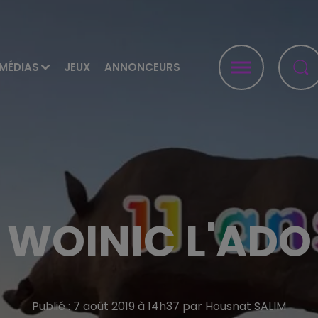
MÉDIAS
JEUX
ANNONCEURS
WOINIC L'ADO
Publié : 7 août 2019 à 14h37 par Housnat SALIM