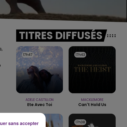
TITRES DIFFUSÉS
s,
17h47
17h47
17h43
17h43
e
ADELE CASTILLON
MACKLEMORE
Ete Avec Toi
Can't Hold Us
17h41
17h41
17h38
17h38
uer sans accepter