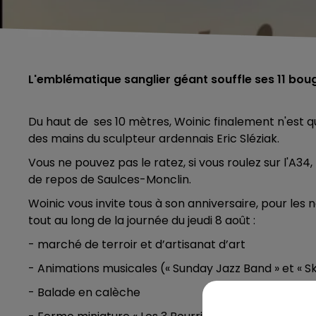
L'emblématique sanglier géant souffle ses 11 bougi
Du haut de ses 10 mètres, Woinic finalement n'est qu
des mains du sculpteur ardennais Eric Sléziak.
Vous ne pouvez pas le ratez, si vous roulez sur l'A34
de repos de Saulces-Monclin.
Woinic vous invite tous à son anniversaire, pour l
tout au long de la journée du jeudi 8 août :
- marché de terroir et d’artisanat d’art
- Animations musicales (« Sunday Jazz Band » et « S
- Balade en calèche