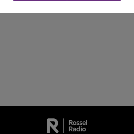
rémois. Le magasin JouéClub est contraint de
fermer ses portes.