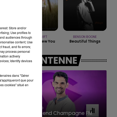
11h00 - 16h00
LE WEEK-END CHAMPAGNE FM
erest: Store and/or
tising; Use profiles to
TAYLOR SWIFT
BENSON BOONE
tand audiences through
I Knew It, I Knew You
Beautiful Things
personalise content; Use
 fraud, and fix errors;
 may process personal
mation actively
A L'ANTENNE
vices; Identify devices
rtenaires dans "Gérer
s'appliqueront que pour
les cookies" situé en
16h00 - 20h00
Le Week-end Champagne FM