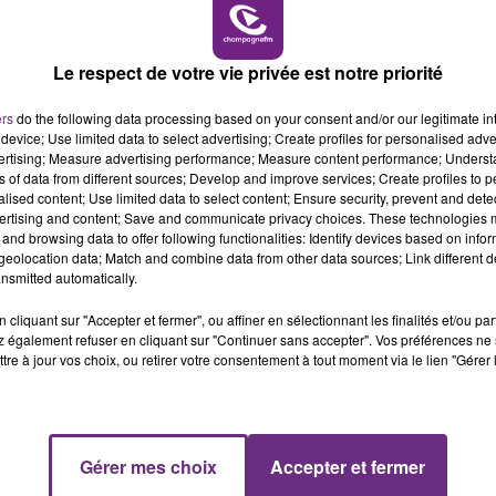
7h00 - 11h00
BEST OF
Le respect de votre vie privée est notre priorité
 !
ers
do the following data processing based on your consent and/or our legitimate int
device; Use limited data to select advertising; Create profiles for personalised adver
vertising; Measure advertising performance; Measure content performance; Unders
ns of data from different sources; Develop and improve services; Create profiles to 
alised content; Use limited data to select content; Ensure security, prevent and detect
ertising and content; Save and communicate privacy choices. These technologies
and browsing data to offer following functionalities: Identify devices based on infor
eolocation data; Match and combine data from other data sources; Link different de
nsmitted automatically.
cliquant sur "Accepter et fermer", ou affiner en sélectionnant les finalités et/ou pa
 également refuser en cliquant sur "Continuer sans accepter". Vos préférences ne 
tre à jour vos choix, ou retirer votre consentement à tout moment via le lien "Gérer 
LE MAGASIN JOUÉCLUB DE REIMS FERME
SES PORTES
11h00 - 16h00
Gérer mes choix
Accepter et fermer
C'était l'une des institutions du centre-ville
Le week-end Champagne FM