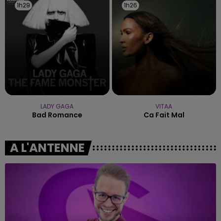
1h29
1h29
1h26
1h26
LADY GAGA
VITAA
Bad Romance
Ca Fait Mal
A L'ANTENNE