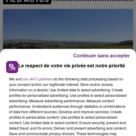
Continuer sans accepter
SI TOUT LE MONDE FAIT ÇA, MOI L'ANNÉE
Le respect de votre vie privée est notre priorité
PROCHAINE JE VENDANGE EN...
La vendange en Champagne a débuté ce jeudi 6
We and
our (447) partners
do the following data processing based on
your consent and/or our legitimate interest: Store and/or access
août dans la commune de Montgueux (Aube). Du
information on a device; Use limited data to select advertising; Create
jamais vu !
profiles for personalised advertising; Use profiles to select personalised
advertising; Measure advertising performance; Measure content
performance; Understand audiences through statistics or combinations
of data from different sources; Develop and improve services; Create
profiles to personalise content; Use profiles to select personalised
content; Use limited data to select content; Ensure security, prevent and
detect fraud, and fix errors; Deliver and present advertising and content;
Save and communicate privacy choices. These technologies may