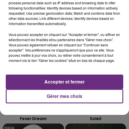
process personal data such as IP address and browsing data to offer
L'INSPECTION DU TRAVAIL RAPPELLE À
following functionalities: Identify devices based on information actively
L'ORDRE SUR LES CONDITIONS DE...
requested; Use precise geolocation data; Match and combine data from
Alors que les dates de début des vendange 2026
other data sources; Link different devices; Identify devices based on
information transmitted automatically.
s'est avéré être plus précoce que prévu,
l'inspection du Travail en profite pour rappeler
Vous pouvez accepter en cliquant sur "Accepter et fermer", ou affiner en
TITRES DIFFUSÉS
les conditions de...
sélectionnant les finalités et/ou partenaires dans "Gérer mes choix".
Vous pouvez également refuser en cliquant sur "Continuer sans
accepter". Vos préférences ne s'appliqueront que pour ce site. Vous
1h36
1h36
1h34
1h34
pouvez mettre à jour vos choix, ou retirer votre consentement à tout
moment via le lien "Gérer les cookies" situé en bas de chaque page.
Accepter et fermer
Gérer mes choix
ALEX WARREN
GIMS
Fever Dream
Soleil