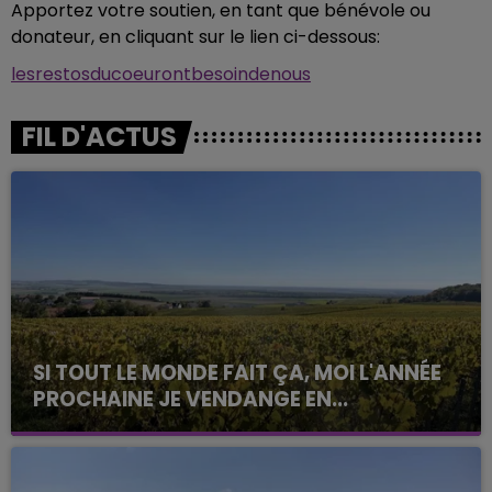
Apportez votre soutien, en tant que bénévole ou
donateur, en cliquant sur le lien ci-dessous:
lesrestosducoeurontbesoindenous
FIL D'ACTUS
SI TOUT LE MONDE FAIT ÇA, MOI L'ANNÉE
PROCHAINE JE VENDANGE EN...
La vendange en Champagne a débuté ce jeudi 6
août dans la commune de Montgueux (Aube). Du
jamais vu !