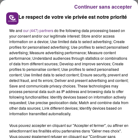
Continuer sans accepter
Le respect de votre vie privée est notre priorité
We and
our (447) partners
do the following data processing based on
your consent and/or our legitimate interest: Store and/or access
information on a device; Use limited data to select advertising; Create
L'INSPECTION DU TRAVAIL RAPPELLE À
profiles for personalised advertising; Use profiles to select personalised
L'ORDRE SUR LES CONDITIONS DE...
advertising; Measure advertising performance; Measure content
Alors que les dates de début des vendange 2026
performance; Understand audiences through statistics or combinations
of data from different sources; Develop and improve services; Create
s'est avéré être plus précoce que prévu,
profiles to personalise content; Use profiles to select personalised
l'inspection du Travail en profite pour rappeler
content; Use limited data to select content; Ensure security, prevent and
TITRES DIFFUSÉS
les conditions de...
detect fraud, and fix errors; Deliver and present advertising and content;
Save and communicate privacy choices. These technologies may
process personal data such as IP address and browsing data to offer
following functionalities: Identify devices based on information actively
3h08
3h08
3h04
3h04
requested; Use precise geolocation data; Match and combine data from
other data sources; Link different devices; Identify devices based on
information transmitted automatically.
Vous pouvez accepter en cliquant sur "Accepter et fermer", ou affiner en
sélectionnant les finalités et/ou partenaires dans "Gérer mes choix".
Vous pouvez également refuser en cliquant sur "Continuer sans