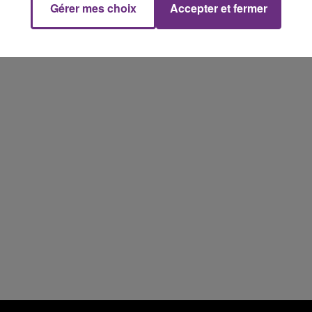
Gérer mes choix
Accepter et fermer
7h00 - 11h00
FM
BEST OF