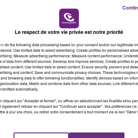
Contin
16h00 - 20h00
LE WEEK-END CHAMPAGNE FM
Le respect de votre vie privée est notre priorité
ers
do the following data processing based on your consent and/or our legitimate int
device; Use limited data to select advertising; Create profiles for personalised adver
vertising; Measure advertising performance; Measure content performance; Unders
ns of data from different sources; Develop and improve services; Create profiles to 
alised content; Use limited data to select content; Ensure security, prevent and detect
ertising and content; Save and communicate privacy choices. These technologies
and browsing data to offer following functionalities: Identify devices based on infor
eolocation data; Match and combine data from other data sources; Link different de
nsmitted automatically.
LE MAGASIN JOUÉCLUB DE REIMS FERME
SES PORTES
cliquant sur "Accepter et fermer", ou affiner en sélectionnant les finalités et/ou pa
C'était l'une des institutions du centre-ville
 également refuser en cliquant sur "Continuer sans accepter". Vos préférences ne 
tre à jour vos choix, ou retirer votre consentement à tout moment via le lien "Gérer 
rémois. Le magasin JouéClub est contraint de
fermer ses portes.