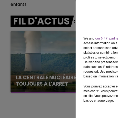
enfants.
11h00 - 16h00
LE WEEK-END CHAMPAGNE FM
FIL D'ACTUS
We and
our (447) partn
access information on a 
select personalised ad
statistics or combinatio
profiles to select person
Deliver and present adv
data such as IP address 
requested; Use precise g
based on information tra
LA CENTRALE NUCLÉAIRE DE CHOOZ
TOUJOURS À L'ARRÊT
Vous pouvez accepter en 
Cela fait déjà une semaine que la centrale
mes choix". Vous pouvez
ce site. Vous pouvez met
nucléaire ardennaise est à l'arrêt. Une situation
bas de chaque page.
justifiée par la sécheresse intense qui est
toujours présente.