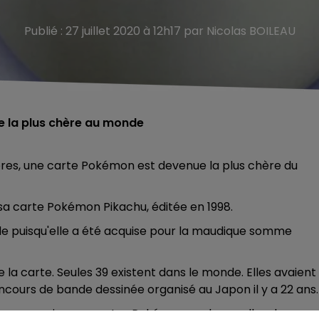
Publié : 27 juillet 2020 à 12h17 par Nicolas BOILEAU
e la plus chère au monde
ères, une carte Pokémon est devenue la plus chère du
s sa carte Pokémon Pikachu, éditée en 1998.
de puisqu'elle a été acquise pour la maudique somme
 la carte. Seules 39 existent dans le monde. Elles avaient
cours de bande dessinée organisé au Japon il y a 22 ans
ans vos anciennes cartes Pokémon ou dans celles de vos