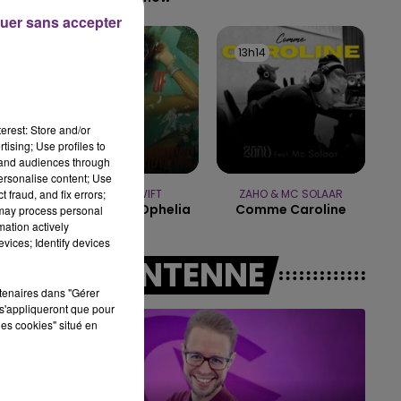
uer sans accepter
7h00 - 11h00
BEST OF
13h17
13h17
13h14
13h14
erest: Store and/or
tising; Use profiles to
tand audiences through
personalise content; Use
 fraud, and fix errors;
TAYLOR SWIFT
ZAHO & MC SOLAAR
The Fate Of Ophelia
Comme Caroline
 may process personal
mation actively
vices; Identify devices
A L'ANTENNE
rtenaires dans "Gérer
s'appliqueront que pour
les cookies" situé en