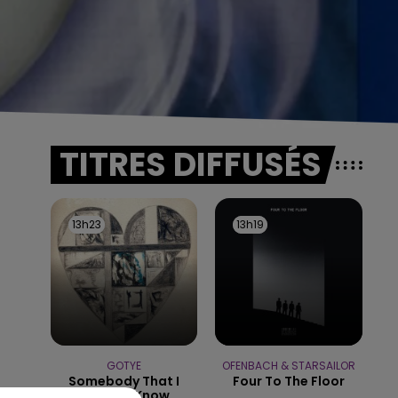
TITRES DIFFUSÉS
13h23
13h23
13h19
13h19
.
GOTYE
OFENBACH & STARSAILOR
Somebody That I
Four To The Floor
Used To Know