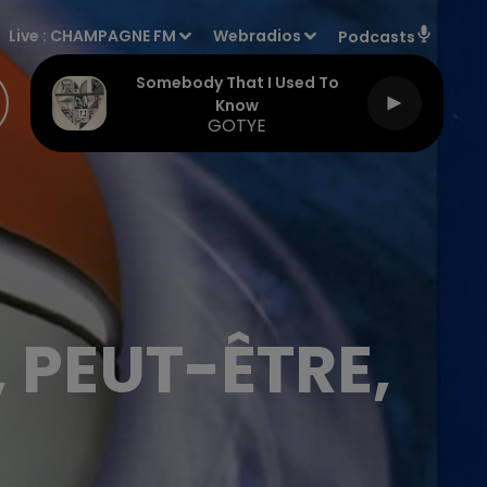
Live :
CHAMPAGNE FM
Webradios
Podcasts
Somebody That I Used To
Know
GOTYE
 PEUT-ÊTRE,