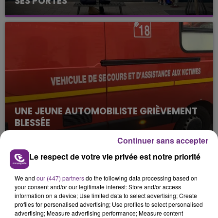
SES PORTES
C'était l'une des institutions du centre-ville
rémois. Le magasin JouéClub est contraint de
fermer ses portes.
UNE JEUNE AUTOMOBILISTE GRIÈVEMENT
BLESSÉE
Une automobiliste s'est retrouvée piégée dans
Continuer sans accepter
son véhicule après une collision avec un poids
Le respect de votre vie privée est notre priorité
lourd. Très grièvement blessée, la jeune femme
TITRES DIFFUSÉS
de 20 ans a été...
We and
our (447) partners
do the following data processing based on
your consent and/or our legitimate interest: Store and/or access
information on a device; Use limited data to select advertising; Create
11h08
11h08
11h04
11h04
profiles for personalised advertising; Use profiles to select personalised
advertising; Measure advertising performance; Measure content