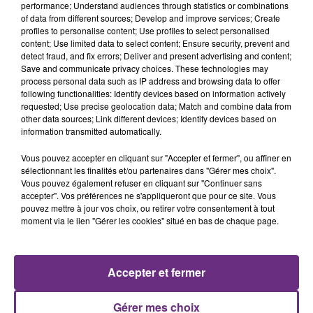
performance; Understand audiences through statistics or combinations
of data from different sources; Develop and improve services; Create
profiles to personalise content; Use profiles to select personalised
content; Use limited data to select content; Ensure security, prevent and
detect fraud, and fix errors; Deliver and present advertising and content;
Save and communicate privacy choices. These technologies may
process personal data such as IP address and browsing data to offer
following functionalities: Identify devices based on information actively
requested; Use precise geolocation data; Match and combine data from
OFENBACH & STARSAILOR
JASON DERULO
other data sources; Link different devices; Identify devices based on
Four To The Floor
Want To Want Me
information transmitted automatically.
11h01
11h01
10h58
10h58
Vous pouvez accepter en cliquant sur "Accepter et fermer", ou affiner en
sélectionnant les finalités et/ou partenaires dans "Gérer mes choix".
Vous pouvez également refuser en cliquant sur "Continuer sans
accepter". Vos préférences ne s'appliqueront que pour ce site. Vous
pouvez mettre à jour vos choix, ou retirer votre consentement à tout
moment via le lien "Gérer les cookies" situé en bas de chaque page.
Accepter et fermer
TEDDY SWIMS
GIMS
Gérer mes choix
Mr Know It All
Soleil