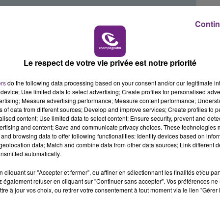
19h00 - 19h15
Contin
LA POP MACHINE - CHAMPAGNE FM
Le respect de votre vie privée est notre priorité
ers
do the following data processing based on your consent and/or our legitimate int
device; Use limited data to select advertising; Create profiles for personalised adver
vertising; Measure advertising performance; Measure content performance; Unders
ns of data from different sources; Develop and improve services; Create profiles to 
alised content; Use limited data to select content; Ensure security, prevent and detect
ertising and content; Save and communicate privacy choices. These technologies
and browsing data to offer following functionalities: Identify devices based on infor
eolocation data; Match and combine data from other data sources; Link different de
nsmitted automatically.
cliquant sur "Accepter et fermer", ou affiner en sélectionnant les finalités et/ou pa
 également refuser en cliquant sur "Continuer sans accepter". Vos préférences ne 
tre à jour vos choix, ou retirer votre consentement à tout moment via le lien "Gérer 
5h00 - 6h00
LE BEST OF DE LA FAMILLE