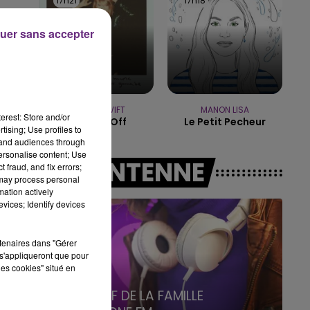
17h21
17h21
17h18
17h18
19h15 - 20h00
uer sans accepter
LA RADIO POP
TAYLOR SWIFT
MANON LISA
erest: Store and/or
Shake It Off
Le Petit Pecheur
tising; Use profiles to
tand audiences through
personalise content; Use
A L'ANTENNE
 fraud, and fix errors;
 may process personal
mation actively
vices; Identify devices
rtenaires dans "Gérer
s'appliqueront que pour
les cookies" situé en
6h00 - 10h00