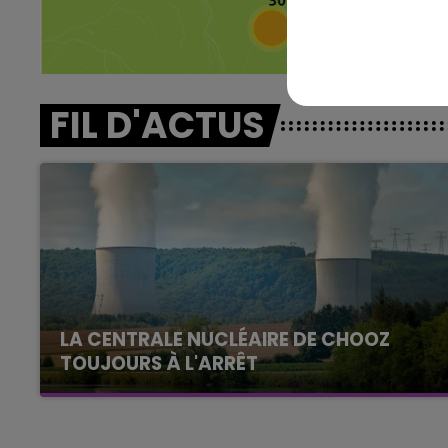
HAMPAGNE FM
LA RADIO POP
FIL D'ACTUS
LA CENTRALE NUCLÉAIRE DE CHOOZ
TOUJOURS À L'ARRÊT
Cela fait déjà une semaine que la centrale
nucléaire ardennaise est à l'arrêt. Une situation
justifiée par la sécheresse intense qui est