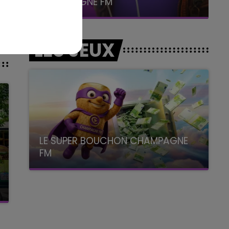
La Famille
LES JEUX
LE SUPER BOUCHON CHAMPAGNE
FM
avec La Famille Champagne FM, à 8H10