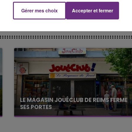
CHAMPAGNE FM
Gérer mes choix
Accepter et fermer
LE MAGASIN JOUÉCLUB DE REIMS FERME
SES PORTES
C'était l'une des institutions du centre-ville
rémois. Le magasin JouéClub est contraint de
fermer ses portes.