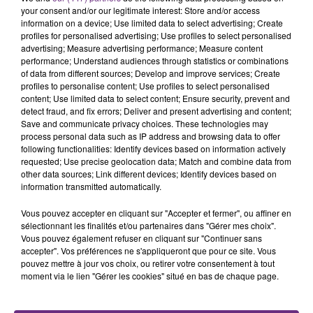
your consent and/or our legitimate interest: Store and/or access
information on a device; Use limited data to select advertising; Create
profiles for personalised advertising; Use profiles to select personalised
advertising; Measure advertising performance; Measure content
performance; Understand audiences through statistics or combinations
of data from different sources; Develop and improve services; Create
profiles to personalise content; Use profiles to select personalised
Miss Aube 2020 s’appelle Elsa Damien
content; Use limited data to select content; Ensure security, prevent and
detect fraud, and fix errors; Deliver and present advertising and content;
1ère dauphine Lilia Sephora
Save and communicate privacy choices. These technologies may
process personal data such as IP address and browsing data to offer
2ème dauphine Mariatou Sow
following functionalities: Identify devices based on information actively
requested; Use precise geolocation data; Match and combine data from
3ème dauphine Emma Ramousset
other data sources; Link different devices; Identify devices based on
4ème dauphine Charlene Henrion
information transmitted automatically.
Vous pouvez accepter en cliquant sur "Accepter et fermer", ou affiner en
sélectionnant les finalités et/ou partenaires dans "Gérer mes choix".
Miss Marne
Vous pouvez également refuser en cliquant sur "Continuer sans
accepter". Vos préférences ne s'appliqueront que pour ce site. Vous
pouvez mettre à jour vos choix, ou retirer votre consentement à tout
moment via le lien "Gérer les cookies" situé en bas de chaque page.