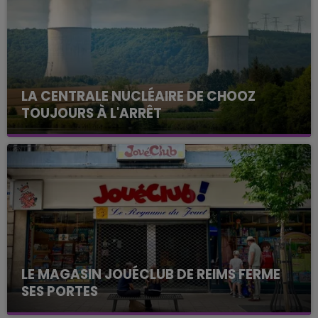
LA CENTRALE NUCLÉAIRE DE CHOOZ
TOUJOURS À L'ARRÊT
Cela fait déjà une semaine que la centrale
nucléaire ardennaise est à l'arrêt. Une situation
justifiée par la sécheresse intense qui est toujours
présente.
LE MAGASIN JOUÉCLUB DE REIMS FERME
SES PORTES
C'était l'une des institutions du centre-ville