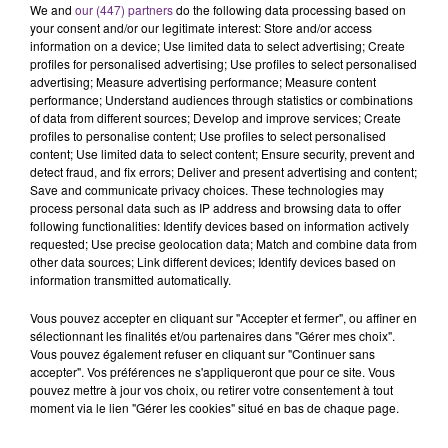
We and
our (447) partners
do the following data processing based on
C'était l'une des institutions du centre-ville
your consent and/or our legitimate interest: Store and/or access
rémois. Le magasin JouéClub est contraint de
information on a device; Use limited data to select advertising; Create
fermer ses portes.
profiles for personalised advertising; Use profiles to select personalised
TITRES DIFFUSÉS
advertising; Measure advertising performance; Measure content
performance; Understand audiences through statistics or combinations
of data from different sources; Develop and improve services; Create
profiles to personalise content; Use profiles to select personalised
19h22
19h22
19h20
19h20
content; Use limited data to select content; Ensure security, prevent and
detect fraud, and fix errors; Deliver and present advertising and content;
Save and communicate privacy choices. These technologies may
process personal data such as IP address and browsing data to offer
following functionalities: Identify devices based on information actively
requested; Use precise geolocation data; Match and combine data from
other data sources; Link different devices; Identify devices based on
information transmitted automatically.
Vous pouvez accepter en cliquant sur "Accepter et fermer", ou affiner en
sélectionnant les finalités et/ou partenaires dans "Gérer mes choix".
RAYE
ALEX WARREN
Vous pouvez également refuser en cliquant sur "Continuer sans
Where Is My Husband!
Fever Dream
accepter". Vos préférences ne s'appliqueront que pour ce site. Vous
pouvez mettre à jour vos choix, ou retirer votre consentement à tout
19h12
19h12
19h08
19h08
moment via le lien "Gérer les cookies" situé en bas de chaque page.