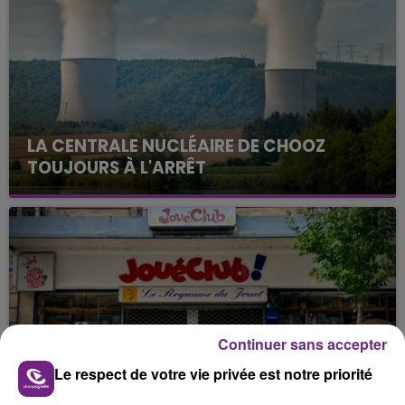
LA CENTRALE NUCLÉAIRE DE CHOOZ
TOUJOURS À L'ARRÊT
Cela fait déjà une semaine que la centrale
nucléaire ardennaise est à l'arrêt. Une situation
justifiée par la sécheresse intense qui est toujours
présente.
Continuer sans accepter
LE MAGASIN JOUÉCLUB DE REIMS FERME
Le respect de votre vie privée est notre priorité
SES PORTES