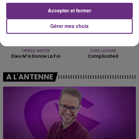
Accepter et fermer
Gérer mes choix
OPHELIE WINTER
AVRIL LAVIGNE
Dieu M'a Donne La Foi
Complicated
A L'ANTENNE