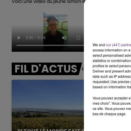
Voici une vidéo du jeune Simon envoyée par sa mama
10h00 - 14h00
LE TICKET DE CAISSE
We and
our (447) partn
access information on a 
select personalised ad
statistics or combinatio
FIL D'ACTUS
profiles to select person
Deliver and present adv
data such as IP address 
requested; Use precise g
based on information tra
Vous pouvez accepter en 
mes choix". Vous pouvez
ce site. Vous pouvez met
bas de chaque page.