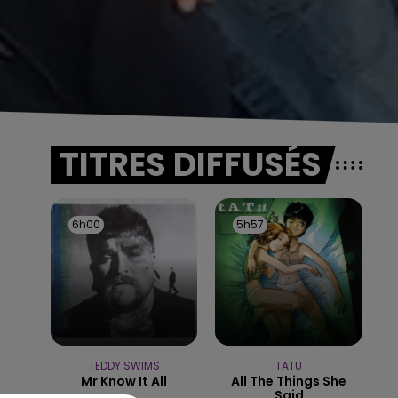
TITRES DIFFUSÉS
6h00
6h00
5h57
5h57
e
TEDDY SWIMS
TATU
Mr Know It All
All The Things She
Said