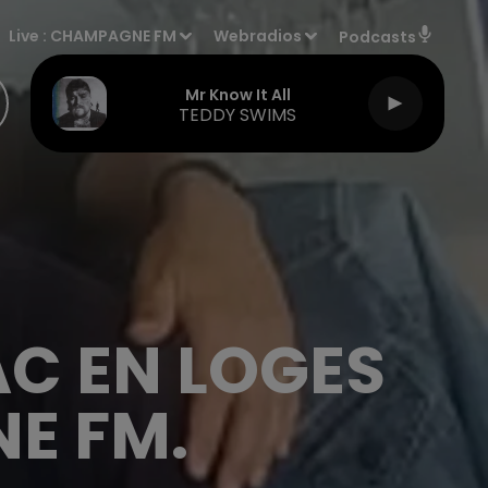
Live :
CHAMPAGNE FM
Webradios
Podcasts
Mr Know It All
TEDDY SWIMS
AC EN LOGES
E FM.