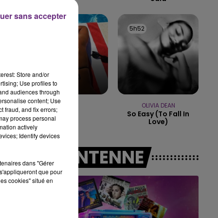
uer sans accepter
15h00 - 19h00
LE CLUB CHAMPAGNE FM
5h54
5h54
5h52
5h52
erest: Store and/or
tising; Use profiles to
tand audiences through
personalise content; Use
GIMS
OLIVIA DEAN
 fraud, and fix errors;
Soleil
So Easy (to Fall In
 may process personal
Love)
mation actively
vices; Identify devices
A L'ANTENNE
rtenaires dans "Gérer
s'appliqueront que pour
les cookies" situé en