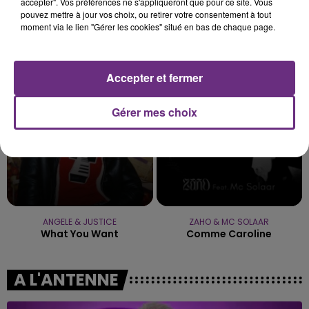
accepter". Vos préférences ne s'appliqueront que pour ce site. Vous
pouvez mettre à jour vos choix, ou retirer votre consentement à tout
moment via le lien "Gérer les cookies" situé en bas de chaque page.
TAYLOR SWIFT
MANESKIN
Elizabeth Taylor
The Loneliest
Accepter et fermer
10h13
10h13
10h07
10h07
Gérer mes choix
ANGELE & JUSTICE
ZAHO & MC SOLAAR
What You Want
Comme Caroline
A L'ANTENNE