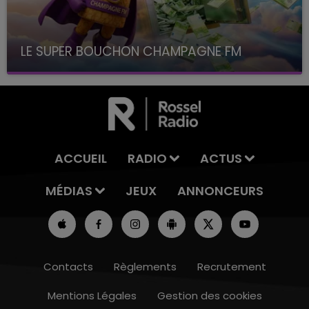
LE SUPER BOUCHON CHAMPAGNE FM
avec La Famille Champagne FM, à 8H10
ACCUEIL
RADIO
ACTUS
MÉDIAS
JEUX
ANNONCEURS
Contacts
Règlements
Recrutement
Mentions Légales
Gestion des cookies