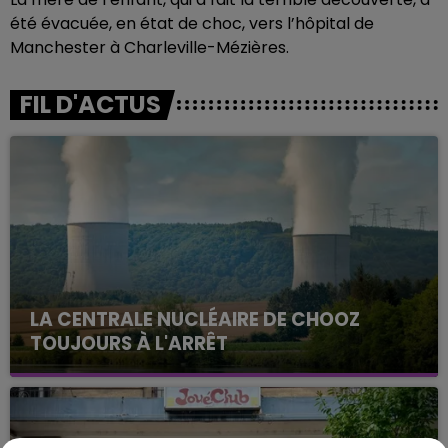
été évacuée, en état de choc, vers l’hôpital de
Manchester à Charleville-Mézières.
FIL D'ACTUS
LA CENTRALE NUCLÉAIRE DE CHOOZ
TOUJOURS À L'ARRÊT
Cela fait déjà une semaine que la centrale
nucléaire ardennaise est à l'arrêt. Une situation
justifiée par la sécheresse intense qui est toujours
présente.