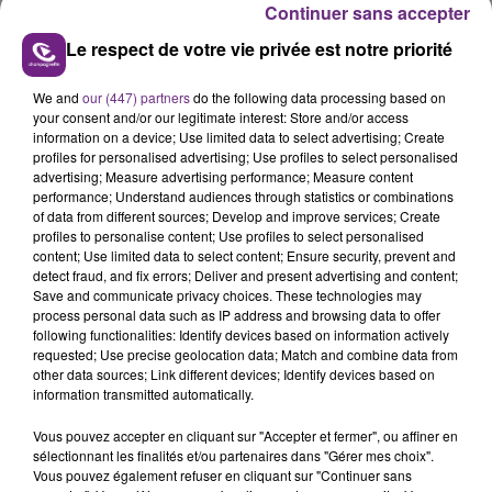
Continuer sans accepter
Le respect de votre vie privée est notre priorité
We and
our (447) partners
do the following data processing based on
your consent and/or our legitimate interest: Store and/or access
LE MAGASIN JOUÉCLUB DE REIMS FERME
information on a device; Use limited data to select advertising; Create
SES PORTES
profiles for personalised advertising; Use profiles to select personalised
advertising; Measure advertising performance; Measure content
C'était l'une des institutions du centre-ville
performance; Understand audiences through statistics or combinations
rémois. Le magasin JouéClub est contraint de
of data from different sources; Develop and improve services; Create
profiles to personalise content; Use profiles to select personalised
fermer ses portes.
TITRES DIFFUSÉS
content; Use limited data to select content; Ensure security, prevent and
detect fraud, and fix errors; Deliver and present advertising and content;
Save and communicate privacy choices. These technologies may
process personal data such as IP address and browsing data to offer
10h20
10h20
10h17
10h17
following functionalities: Identify devices based on information actively
requested; Use precise geolocation data; Match and combine data from
other data sources; Link different devices; Identify devices based on
information transmitted automatically.
Vous pouvez accepter en cliquant sur "Accepter et fermer", ou affiner en
sélectionnant les finalités et/ou partenaires dans "Gérer mes choix".
Vous pouvez également refuser en cliquant sur "Continuer sans