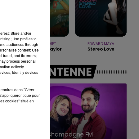
14h00 - 15h00
LA RADIO POP
erest: Store and/or
tising; Use profiles to
TAYLOR SWIFT
EDWARD MAYA
tand audiences through
Elizabeth Taylor
Stereo Love
personalise content; Use
 fraud, and fix errors;
 may process personal
mation actively
A L'ANTENNE
vices; Identify devices
rtenaires dans "Gérer
s'appliqueront que pour
les cookies" situé en
15h00 - 19h00
Le Club Champagne FM