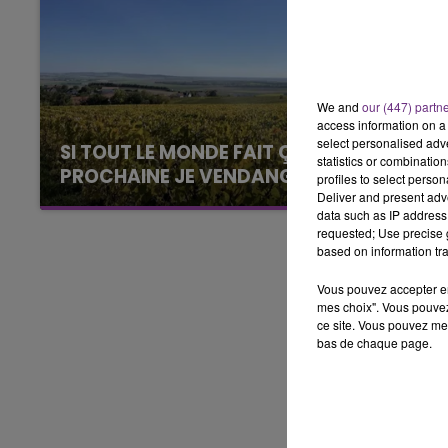
6h00 - 10h00
LA FAMILLE
We and
our (447) partn
access information on a 
select personalised ad
SI TOUT LE MONDE FAIT ÇA, MOI L'ANNÉE
statistics or combinatio
PROCHAINE JE VENDANGE EN...
profiles to select person
Deliver and present adv
La vendange en Champagne a débuté ce jeudi
data such as IP address 
6 août dans la commune de Montgueux (Aube).
requested; Use precise g
Du jamais vu !
based on information tra
Vous pouvez accepter en 
mes choix". Vous pouvez
ce site. Vous pouvez met
bas de chaque page.
10h00 - 14h00
LE TICKET DE CAISSE