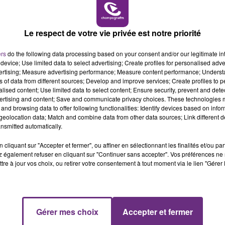
10h00 - 14h00
LE TICKET DE CAISSE
Le respect de votre vie privée est notre priorité
ers
do the following data processing based on your consent and/or our legitimate int
device; Use limited data to select advertising; Create profiles for personalised adver
vertising; Measure advertising performance; Measure content performance; Unders
L'INSPECTION DU TRAVAIL RAPPELLE À
ns of data from different sources; Develop and improve services; Create profiles to 
L'ORDRE SUR LES CONDITIONS DE...
alised content; Use limited data to select content; Ensure security, prevent and detect
ertising and content; Save and communicate privacy choices. These technologies
Alors que les dates de début des vendange
and browsing data to offer following functionalities: Identify devices based on infor
2026 s'est avéré être plus précoce que prévu,
eolocation data; Match and combine data from other data sources; Link different de
l'inspection du Travail en profite pour rappeler
nsmitted automatically.
les conditions de...
cliquant sur "Accepter et fermer", ou affiner en sélectionnant les finalités et/ou pa
 également refuser en cliquant sur "Continuer sans accepter". Vos préférences ne 
tre à jour vos choix, ou retirer votre consentement à tout moment via le lien "Gérer 
14h00 - 15h00
Gérer mes choix
Accepter et fermer
La Radio Pop