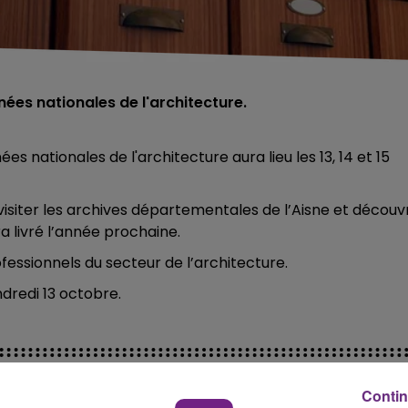
nées nationales de l'architecture.
s nationales de l'architecture aura lieu les 13, 14 et 15
siter les archives départementales de l’Aisne et découvr
a livré l’année prochaine.
ofessionnels du secteur de l’architecture.
dredi 13 octobre.
Contin