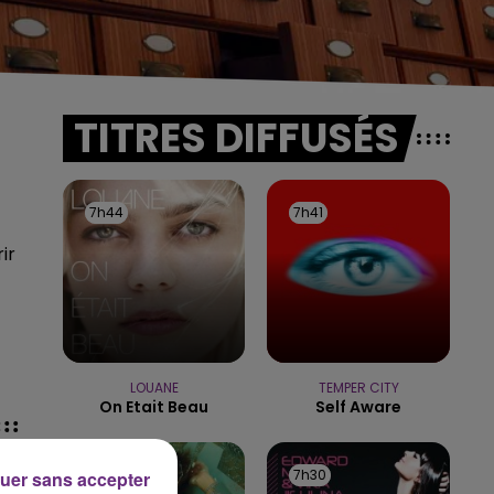
TITRES DIFFUSÉS
7h44
7h44
7h41
7h41
ir
LOUANE
TEMPER CITY
On Etait Beau
Self Aware
7h33
7h33
7h30
7h30
uer sans accepter