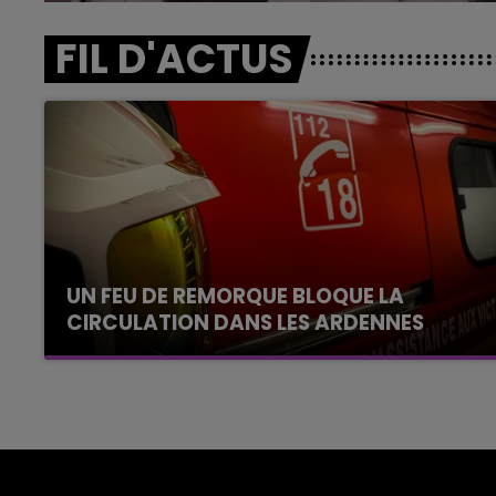
FIL D'ACTUS
UN FEU DE REMORQUE BLOQUE LA
CIRCULATION DANS LES ARDENNES
Un feu de remorque s'est déclaré ce mercredi
en fin de matinée sur l'A34.