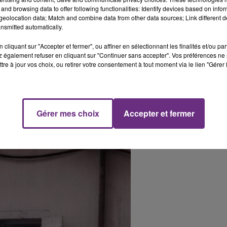
15h00 - 19h00
and browsing data to offer following functionalities: Identify devices based on infor
Le Club Champagne FM
eolocation data; Match and combine data from other data sources; Link different de
nsmitted automatically.
cliquant sur "Accepter et fermer", ou affiner en sélectionnant les finalités et/ou pa
 également refuser en cliquant sur "Continuer sans accepter". Vos préférences ne 
tre à jour vos choix, ou retirer votre consentement à tout moment via le lien "Gérer 
Gérer mes choix
Accepter et fermer