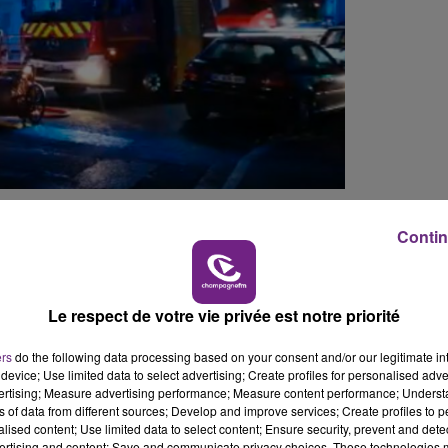
14h00 - 15h00
E
LA RADIO POP
blaiement devrait prendre du temps.
Contin
 matin en plein centre de Troyes.
ropagé à des habitations attenantes.
une salle voisine.
Le respect de votre vie privée est notre priorité
ransportés à l’hôpital en urgence relative.
ers
do the following data processing based on your consent and/or our legitimate int
device; Use limited data to select advertising; Create profiles for personalised adver
vertising; Measure advertising performance; Measure content performance; Unders
ns of data from different sources; Develop and improve services; Create profiles to 
alised content; Use limited data to select content; Ensure security, prevent and detect
ertising and content; Save and communicate privacy choices. These technologies