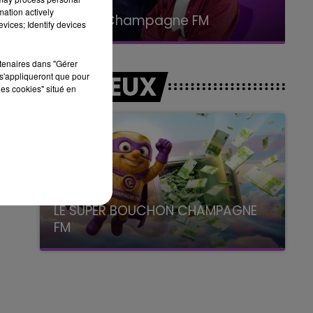
19h00 - 19h15
mation actively
LA POP MACHINE - CHAMPAGNE FM
vices; Identify devices
rtenaires dans "Gérer
LES JEUX
s'appliqueront que pour
les cookies" situé en
LE SUPER BOUCHON CHAMPAGNE
FM
avec La Famille Champagne FM, à 8H10