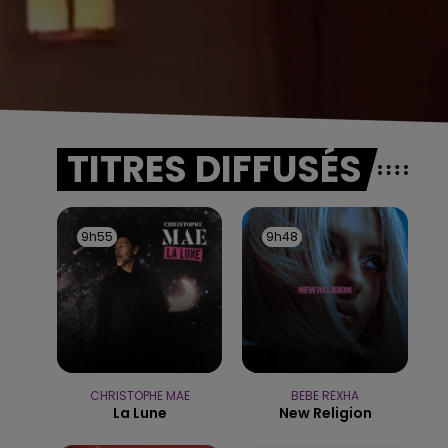
TITRES DIFFUSÉS
9h55
9h55
9h48
9h48
CHRISTOPHE MAE
BEBE REXHA
La Lune
New Religion