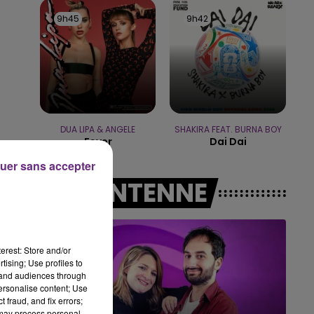
15h00 - 19h00
9h45
9h45
9h42
9h42
LE CLUB CHAMPAGNE FM
DUA LIPA & ANGELE
SHAKIRA FEAT. BURNA BOY
Fever
Dai Dai
uer sans accepter
A L'ANTENNE
erest: Store and/or
tising; Use profiles to
tand audiences through
personalise content; Use
 fraud, and fix errors;
 may process personal