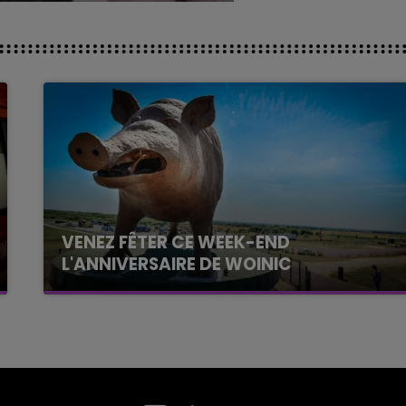
VENEZ FÊTER CE WEEK-END
L'ANNIVERSAIRE DE WOINIC
Ce samedi 8 août sera un grand jour :
l'anniversaire du plus gros sanglier du monde.
Une fête est donc organisée et vous êtes tous
conviés !