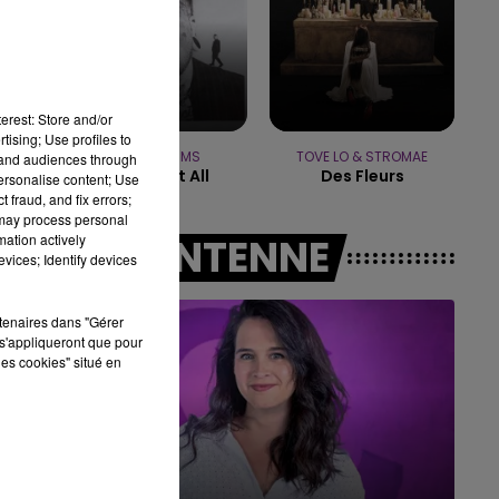
16h00 - 20h00
LE WEEK-END CHAMPAGNE FM
erest: Store and/or
tising; Use profiles to
TEDDY SWIMS
TOVE LO & STROMAE
tand audiences through
Mr Know It All
Des Fleurs
personalise content; Use
 fraud, and fix errors;
 may process personal
mation actively
A L'ANTENNE
vices; Identify devices
rtenaires dans "Gérer
s'appliqueront que pour
les cookies" situé en
7h00 - 11h00
BEST OF