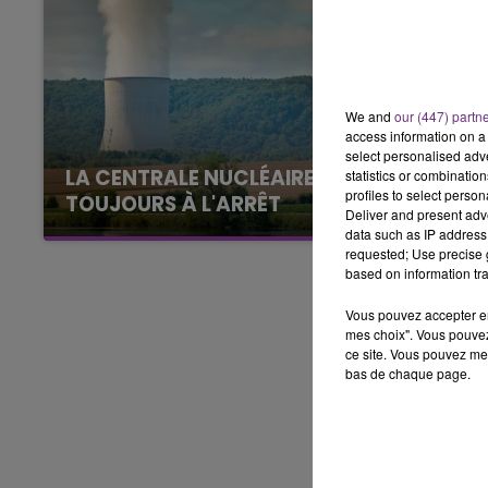
7h00 - 11h00
BEST OF
We and
our (447) partn
access information on a 
select personalised ad
LA CENTRALE NUCLÉAIRE DE CHOOZ
statistics or combinatio
profiles to select person
TOUJOURS À L'ARRÊT
Deliver and present adv
Cela fait déjà une semaine que la centrale
data such as IP address 
requested; Use precise g
nucléaire ardennaise est à l'arrêt. Une situation
based on information tra
justifiée par la sécheresse intense qui est
toujours présente.
Vous pouvez accepter en 
mes choix". Vous pouvez
ce site. Vous pouvez met
bas de chaque page.
11h00 - 16h00
Le week-end Champagne 