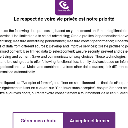
11h00 - 16h00
LE WEEK-END CHAMPAGNE FM
Le respect de votre vie privée est notre priorité
ers
do the following data processing based on your consent and/or our legitimate int
device; Use limited data to select advertising; Create profiles for personalised adver
vertising; Measure advertising performance; Measure content performance; Unders
LE MAGASIN JOUÉCLUB DE REIMS FERME
ns of data from different sources; Develop and improve services; Create profiles to 
alised content; Use limited data to select content; Ensure security, prevent and detect
SES PORTES
ertising and content; Save and communicate privacy choices. These technologies
C'était l'une des institutions du centre-ville
and browsing data to offer following functionalities: Identify devices based on infor
eolocation data; Match and combine data from other data sources; Link different de
rémois. Le magasin JouéClub est contraint de
nsmitted automatically.
fermer ses portes.
cliquant sur "Accepter et fermer", ou affiner en sélectionnant les finalités et/ou pa
 également refuser en cliquant sur "Continuer sans accepter". Vos préférences ne 
tre à jour vos choix, ou retirer votre consentement à tout moment via le lien "Gérer 
16h00 - 20h00
Gérer mes choix
Accepter et fermer
FM
Le Week-end Champagne FM