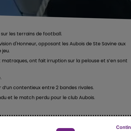
ur les terrains de football.
ision d'Honneur, opposant les Aubois de Ste Savine aux
 jeu.
atraques, ont fait irruption sur la pelouse et s’en sont
.
ir d’un contentieux entre 2 bandes rivales.
ndu et le match perdu pour le club Aubois.
Contin