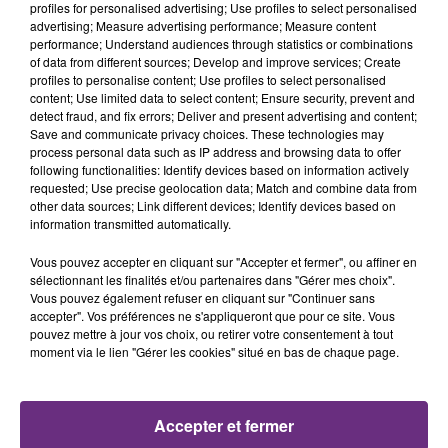
profiles for personalised advertising; Use profiles to select personalised
advertising; Measure advertising performance; Measure content
18h08
18h08
18h04
18h04
performance; Understand audiences through statistics or combinations
of data from different sources; Develop and improve services; Create
profiles to personalise content; Use profiles to select personalised
content; Use limited data to select content; Ensure security, prevent and
detect fraud, and fix errors; Deliver and present advertising and content;
Save and communicate privacy choices. These technologies may
process personal data such as IP address and browsing data to offer
following functionalities: Identify devices based on information actively
requested; Use precise geolocation data; Match and combine data from
other data sources; Link different devices; Identify devices based on
information transmitted automatically.
TAYLOR SWIFT
DANIEL POWTER
Elizabeth Taylor
Bad Day
Vous pouvez accepter en cliquant sur "Accepter et fermer", ou affiner en
sélectionnant les finalités et/ou partenaires dans "Gérer mes choix".
18h01
18h01
17h58
17h58
Vous pouvez également refuser en cliquant sur "Continuer sans
accepter". Vos préférences ne s'appliqueront que pour ce site. Vous
pouvez mettre à jour vos choix, ou retirer votre consentement à tout
moment via le lien "Gérer les cookies" situé en bas de chaque page.
Accepter et fermer