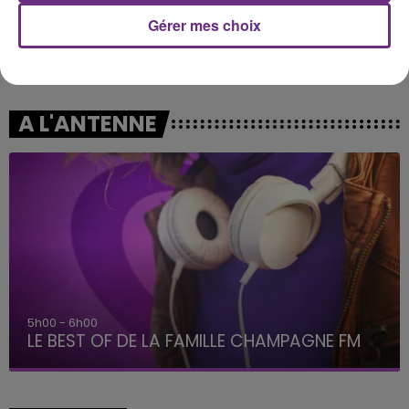
Gérer mes choix
ALEX WARREN
ANOTR & 54 ULTRA
Fever Dream
Talk To You
A L'ANTENNE
5h00 - 6h00
LE BEST OF DE LA FAMILLE CHAMPAGNE FM