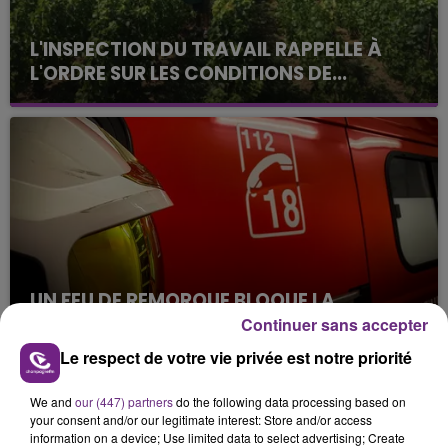
L'INSPECTION DU TRAVAIL RAPPELLE À
L'ORDRE SUR LES CONDITIONS DE...
Alors que les dates de début des vendange 2026
s'est avéré être plus précoce que prévu,
l'inspection du Travail en profite pour rappeler
les conditions de...
UN FEU DE REMORQUE BLOQUE LA
CIRCULATION DANS LES ARDENNES
Continuer sans accepter
Un feu de remorque s'est déclaré ce mercredi en
Le respect de votre vie privée est notre priorité
fin de matinée sur l'A34.
We and
our (447) partners
do the following data processing based on
TITRES DIFFUSÉS
your consent and/or our legitimate interest: Store and/or access
information on a device; Use limited data to select advertising; Create