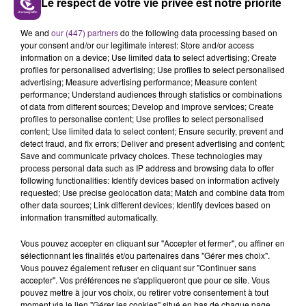
Le respect de votre vie privée est notre priorité
VENEZ FÊTER CE WEEK-END
We and
our (447) partners
do the following data processing based on
L'ANNIVERSAIRE DE WOINIC
your consent and/or our legitimate interest: Store and/or access
information on a device; Use limited data to select advertising; Create
Ce samedi 8 août sera un grand jour :
profiles for personalised advertising; Use profiles to select personalised
l'anniversaire du plus gros sanglier du monde.
advertising; Measure advertising performance; Measure content
Une fête est donc organisée et vous êtes tous
performance; Understand audiences through statistics or combinations
TITRES DIFFUSÉS
of data from different sources; Develop and improve services; Create
conviés !
profiles to personalise content; Use profiles to select personalised
content; Use limited data to select content; Ensure security, prevent and
detect fraud, and fix errors; Deliver and present advertising and content;
10h44
10h44
10h41
10h41
Save and communicate privacy choices. These technologies may
process personal data such as IP address and browsing data to offer
following functionalities: Identify devices based on information actively
requested; Use precise geolocation data; Match and combine data from
other data sources; Link different devices; Identify devices based on
information transmitted automatically.
Vous pouvez accepter en cliquant sur "Accepter et fermer", ou affiner en
sélectionnant les finalités et/ou partenaires dans "Gérer mes choix".
Vous pouvez également refuser en cliquant sur "Continuer sans
accepter". Vos préférences ne s'appliqueront que pour ce site. Vous
RIHANNA FEAT. CALVIN HARRIS
ALEX WARREN
pouvez mettre à jour vos choix, ou retirer votre consentement à tout
We Found Love
Fever Dream
moment via le lien "Gérer les cookies" situé en bas de chaque page.