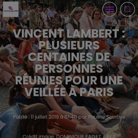
VINCENT LAMBERT :
PLUSIEURS
CENTAINES DE
PERSONNES
RÉUNIES POUR UNE
VEILLÉE À PARIS
Publié : 11 juillet 2019 à 8h40 par Pauline Saintive
Crédit image:
DOMINIQUE FAGET / AFP