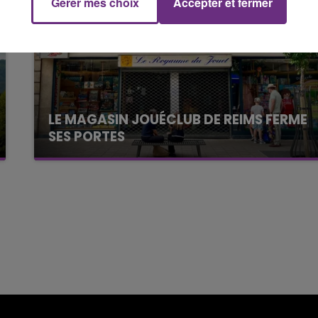
Gérer mes choix
Accepter et fermer
16h00 - 20h00
FM
Le Week-end Champagne FM
LE MAGASIN JOUÉCLUB DE REIMS FERME
SES PORTES
C'était l'une des institutions du centre-ville
rémois. Le magasin JouéClub est contraint de
fermer ses portes.