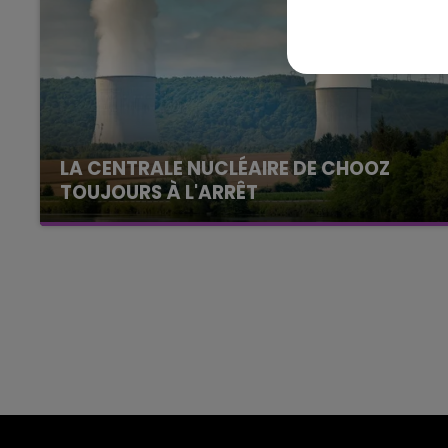
11h00 - 16h00
Le week-end Champagne 
LA CENTRALE NUCLÉAIRE DE CHOOZ
TOUJOURS À L'ARRÊT
Cela fait déjà une semaine que la centrale
nucléaire ardennaise est à l'arrêt. Une situation
justifiée par la sécheresse intense qui est
toujours présente.