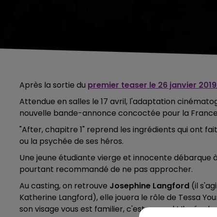
Après la sortie du
premier teaser le 26 janvier 2019
Attendue en salles le 17 avril, l'adaptation ciné
nouvelle bande-annonce concoctée pour la France
"After, chapitre 1" reprend les ingrédients qui ont fa
ou la psychée de ses héros.
Une jeune étudiante vierge et innocente débarque à 
pourtant recommandé de ne pas approcher.
Au casting, on retrouve
Josephine Langford
(il s'a
Katherine Langford), elle jouera le rôle de Tessa Yo
son visage vous est familier, c'est normal ! Il a éga