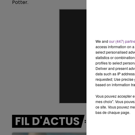
Potter.
7h00 - 11h00
 FM
BEST OF
We and
our (447) partn
access information on a 
select personalised ad
statistics or combinatio
profiles to select person
Deliver and present adv
data such as IP address 
requested; Use precise g
based on information tra
Vous pouvez accepter en 
mes choix". Vous pouvez
ce site. Vous pouvez met
bas de chaque page.
FIL D'ACTUS