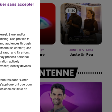
16h00 - 20h00
uer sans accepter
LE WEEK-END CHAMPAGNE FM
18h36
18h36
18h30
18h30
erest: Store and/or
tising; Use profiles to
tand audiences through
personalise content; Use
TEMPER CITY
JUNGELI & EMMA
 fraud, and fix errors;
Self Aware
Juste Un Peu
 may process personal
mation actively
vices; Identify devices
A L'ANTENNE
rtenaires dans "Gérer
s'appliqueront que pour
les cookies" situé en