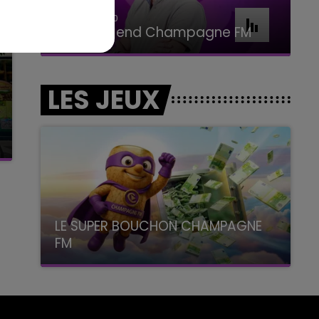
7h00 - 11h00
BEST OF
LES JEUX
LE SUPER BOUCHON CHAMPAGNE
FM
avec La Famille Champagne FM, à 8H10