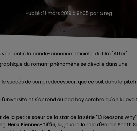
Publié : 11 mars 2019 à 9h05 par Greg
, voici enfin la bande-annonce officielle du film "After".
matographique du roman-phénomène se dévoile dans une
.
it le succès de son prédécesseur, que ce soit dans le pitch
l'université et s'éprend du bad boy sombre qu'on lui avai
git de la petite soeur de la star de la série "13 Reasons Why"
ung.
Hero Fiennes-Tiffin
, lui, jouera le rôle d'Hardin Scott.
Si
lement joué le rôle de Tom Jedusor dans la saga Harry