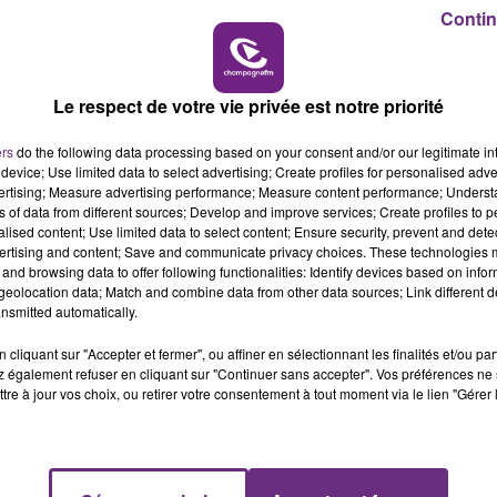
11h00 - 16h00
Contin
LE WEEK-END CHAMPAGNE FM
Le respect de votre vie privée est notre priorité
ers
do the following data processing based on your consent and/or our legitimate int
device; Use limited data to select advertising; Create profiles for personalised adver
vertising; Measure advertising performance; Measure content performance; Unders
ns of data from different sources; Develop and improve services; Create profiles to 
alised content; Use limited data to select content; Ensure security, prevent and detect
ertising and content; Save and communicate privacy choices. These technologies
and browsing data to offer following functionalities: Identify devices based on infor
eolocation data; Match and combine data from other data sources; Link different de
nsmitted automatically.
cliquant sur "Accepter et fermer", ou affiner en sélectionnant les finalités et/ou pa
 également refuser en cliquant sur "Continuer sans accepter". Vos préférences ne 
tre à jour vos choix, ou retirer votre consentement à tout moment via le lien "Gérer 