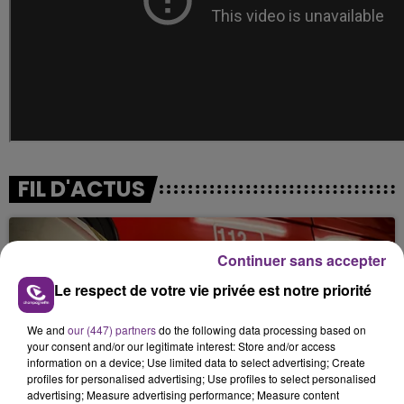
FIL D'ACTUS
Continuer sans accepter
Le respect de votre vie privée est notre priorité
We and
our (447) partners
do the following data processing based on
your consent and/or our legitimate interest: Store and/or access
information on a device; Use limited data to select advertising; Create
profiles for personalised advertising; Use profiles to select personalised
UN FEU DE REMORQUE BLOQUE LA
advertising; Measure advertising performance; Measure content