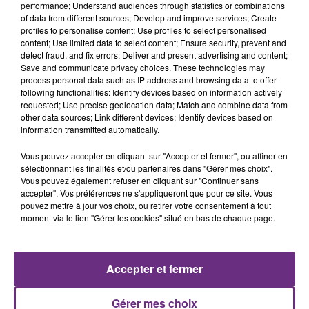
CIRCULATION DANS LES ARDENNES
performance; Understand audiences through statistics or combinations
Un feu de remorque s'est déclaré ce mercredi en
of data from different sources; Develop and improve services; Create
profiles to personalise content; Use profiles to select personalised
fin de matinée sur l'A34.
content; Use limited data to select content; Ensure security, prevent and
detect fraud, and fix errors; Deliver and present advertising and content;
Save and communicate privacy choices. These technologies may
process personal data such as IP address and browsing data to offer
following functionalities: Identify devices based on information actively
requested; Use precise geolocation data; Match and combine data from
other data sources; Link different devices; Identify devices based on
information transmitted automatically.
VENEZ FÊTER CE WEEK-END
Vous pouvez accepter en cliquant sur "Accepter et fermer", ou affiner en
sélectionnant les finalités et/ou partenaires dans "Gérer mes choix".
L'ANNIVERSAIRE DE WOINIC
Vous pouvez également refuser en cliquant sur "Continuer sans
Ce samedi 8 août sera un grand jour :
accepter". Vos préférences ne s'appliqueront que pour ce site. Vous
l'anniversaire du plus gros sanglier du monde.
pouvez mettre à jour vos choix, ou retirer votre consentement à tout
moment via le lien "Gérer les cookies" situé en bas de chaque page.
Une fête est donc organisée et vous êtes tous
TITRES DIFFUSÉS
conviés !
Accepter et fermer
10h41
10h41
10h38
10h38
Gérer mes choix