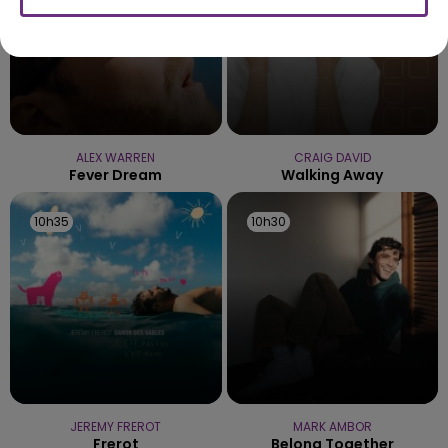
ALEX WARREN
CRAIG DAVID
Fever Dream
Walking Away
10h35
10h35
10h30
10h30
JEREMY FREROT
MARK AMBOR
Frerot
Belong Together