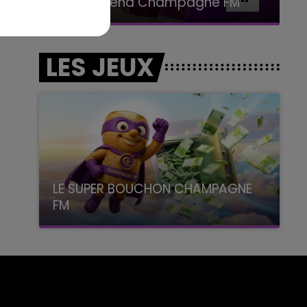
Le Week-end Champagne FM
LES JEUX
LE SUPER BOUCHON CHAMPAGNE
FM
avec La Famille Champagne FM, à 8H10