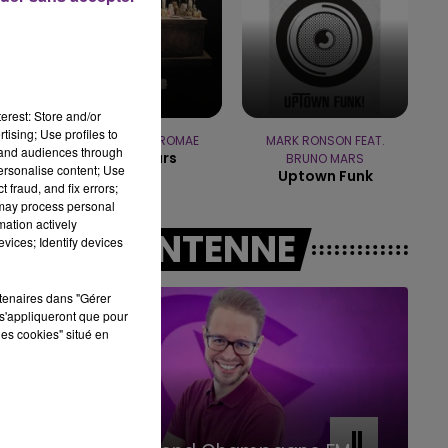
11h00 - 16h00
LE WEEK-END CHAMPAGNE FM
erest: Store and/or
tising; Use profiles to
TOVE LO & STROMAE
MARK RONSON FEAT.
tand audiences through
Des Fleurs
BRUNO MARS
personalise content; Use
Uptown Funk
 fraud, and fix errors;
 may process personal
mation actively
A L'ANTENNE
vices; Identify devices
rtenaires dans "Gérer
s'appliqueront que pour
les cookies" situé en
16h00 - 20h00