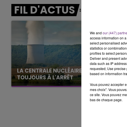
16h00 - 20h00
FIL D'ACTUS
FM
LE WEEK-END CHAMPAGNE FM
We and
our (447) partn
access information on a 
select personalised ad
statistics or combinatio
profiles to select person
Deliver and present adv
data such as IP address 
requested; Use precise g
LA CENTRALE NUCLÉAIRE DE CHOOZ
based on information tra
TOUJOURS À L'ARRÊT
Cela fait déjà une semaine que la centrale
Vous pouvez accepter en 
mes choix". Vous pouvez
nucléaire ardennaise est à l'arrêt. Une situation
ce site. Vous pouvez met
justifiée par la sécheresse intense qui est
bas de chaque page.
toujours présente.
7h00 - 11h00