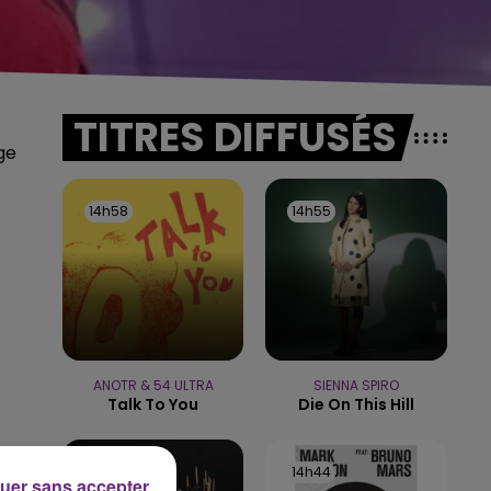
TITRES DIFFUSÉS
ge
14h58
14h58
14h55
14h55
ANOTR & 54 ULTRA
SIENNA SPIRO
Talk To You
Die On This Hill
14h48
14h48
14h44
14h44
uer sans accepter