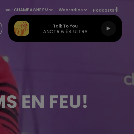
Live :
CHAMPAGNE FM
Webradios
Podcasts
Talk To You
ANOTR & 54 ULTRA
MS EN FEU!