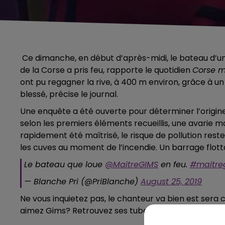
Ce dimanche, en début d’après-midi, le bateau d’u
de la Corse
a pris feu, rapporte le quotidien
Corse m
ont pu regagner la rive, à 400 m environ, grâce à un
blessé, précise le journal.
Une enquête a été ouverte pour déterminer l’origine 
selon les premiers éléments recueillis, une avarie mo
rapidement été maîtrisé, le risque de pollution rest
les cuves au moment de l’incendie. Un barrage flotta
Le bateau que loue
@MaitreGIMS
en feu.
#maitre
— Blanche Pri (@PriBlanche)
August 25, 2019
Ne vous inquietez pas, le chanteur va bien est sera
aimez Gims? Retrouvez ses tubes sur Champagne F