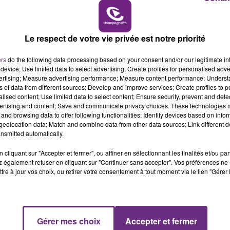
7h00 - 11h00
BEST OF
Le respect de votre vie privée est notre priorité
ers
do the following data processing based on your consent and/or our legitimate int
device; Use limited data to select advertising; Create profiles for personalised adver
vertising; Measure advertising performance; Measure content performance; Unders
ns of data from different sources; Develop and improve services; Create profiles to 
alised content; Use limited data to select content; Ensure security, prevent and detect
ertising and content; Save and communicate privacy choices. These technologies
and browsing data to offer following functionalities: Identify devices based on infor
eolocation data; Match and combine data from other data sources; Link different de
LE MAGASIN JOUÉCLUB DE REIMS FERME
nsmitted automatically.
SES PORTES
C'était l'une des institutions du centre-ville
cliquant sur "Accepter et fermer", ou affiner en sélectionnant les finalités et/ou pa
 également refuser en cliquant sur "Continuer sans accepter". Vos préférences ne 
rémois. Le magasin JouéClub est contraint de
tre à jour vos choix, ou retirer votre consentement à tout moment via le lien "Gérer 
fermer ses portes.
Gérer mes choix
Accepter et fermer
11h00 - 16h00