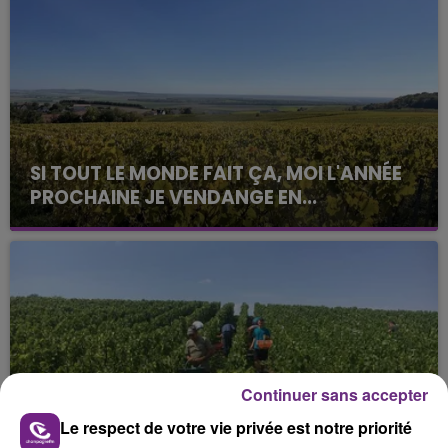
SI TOUT LE MONDE FAIT ÇA, MOI L'ANNÉE
PROCHAINE JE VENDANGE EN...
La vendange en Champagne a débuté ce jeudi 6
août dans la commune de Montgueux (Aube). Du
jamais vu !
Continuer sans accepter
L'INSPECTION DU TRAVAIL RAPPELLE À
Le respect de votre vie privée est notre priorité