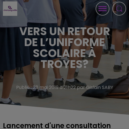
VERS UN RETOUR
DE L’UNIFORME
SCOLAIRE À
TROYES?
Publié : 28 mai 2019 à 21h22 par Gislain SABY
Lancement d'une consultation