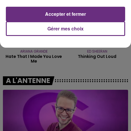
Accepter et fermer
Gérer mes choix
ARIANA GRANDE
ED SHEERAN
Hate That I Made You Love
Thinking Out Loud
Me
A L'ANTENNE