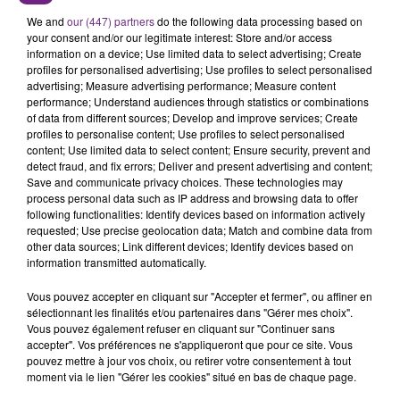
L'ORDRE SUR LES CONDITIONS DE...
Alors que les dates de début des vendange 2026
We and
our (447) partners
do the following data processing based on
your consent and/or our legitimate interest: Store and/or access
s'est avéré être plus précoce que prévu,
information on a device; Use limited data to select advertising; Create
l'inspection du Travail en profite pour rappeler
profiles for personalised advertising; Use profiles to select personalised
TITRES DIFFUSÉS
les conditions de...
advertising; Measure advertising performance; Measure content
performance; Understand audiences through statistics or combinations
of data from different sources; Develop and improve services; Create
profiles to personalise content; Use profiles to select personalised
20h54
20h54
20h48
20h48
content; Use limited data to select content; Ensure security, prevent and
detect fraud, and fix errors; Deliver and present advertising and content;
Save and communicate privacy choices. These technologies may
process personal data such as IP address and browsing data to offer
following functionalities: Identify devices based on information actively
requested; Use precise geolocation data; Match and combine data from
other data sources; Link different devices; Identify devices based on
information transmitted automatically.
Vous pouvez accepter en cliquant sur "Accepter et fermer", ou affiner en
sélectionnant les finalités et/ou partenaires dans "Gérer mes choix".
TEDDY SWIMS
RED HOT CHILI PEPPERS
Vous pouvez également refuser en cliquant sur "Continuer sans
Lose Control
Californication
accepter". Vos préférences ne s'appliqueront que pour ce site. Vous
pouvez mettre à jour vos choix, ou retirer votre consentement à tout
20h45
20h45
20h42
20h42
moment via le lien "Gérer les cookies" situé en bas de chaque page.