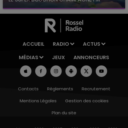
avec La Famille Champagne FM, à 8H10
ACCUEIL
RADIO
ACTUS
MÉDIAS
JEUX
ANNONCEURS
Contacts
Règlements
Recrutement
Mentions Légales
Gestion des cookies
Plan du site
7h00 - 12h00
LE WEEK-END CHAMPAGNE FM