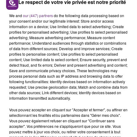
Le respect de votre vie privée est notre priorité
LE MAGASIN JOUÉCLUB DE REIMS FERME
We and
our (447) partners
do the following data processing based on
SES PORTES
your consent and/or our legitimate interest: Store and/or access
information on a device; Use limited data to select advertising; Create
C'était l'une des institutions du centre-ville
profiles for personalised advertising; Use profiles to select personalised
rémois. Le magasin JouéClub est contraint de
advertising; Measure advertising performance; Measure content
fermer ses portes.
performance; Understand audiences through statistics or combinations
TITRES DIFFUSÉS
of data from different sources; Develop and improve services; Create
profiles to personalise content; Use profiles to select personalised
content; Use limited data to select content; Ensure security, prevent and
detect fraud, and fix errors; Deliver and present advertising and content;
4h51
4h51
4h47
4h47
Save and communicate privacy choices. These technologies may
process personal data such as IP address and browsing data to offer
following functionalities: Identify devices based on information actively
requested; Use precise geolocation data; Match and combine data from
other data sources; Link different devices; Identify devices based on
information transmitted automatically.
Vous pouvez accepter en cliquant sur "Accepter et fermer", ou affiner en
sélectionnant les finalités et/ou partenaires dans "Gérer mes choix".
Vous pouvez également refuser en cliquant sur "Continuer sans
accepter". Vos préférences ne s'appliqueront que pour ce site. Vous
KYO
BENSON BOONE
pouvez mettre à jour vos choix, ou retirer votre consentement à tout
Dernière Danse
The Time Of My Life