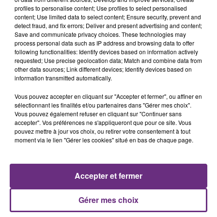
profiles to personalise content; Use profiles to select personalised
content; Use limited data to select content; Ensure security, prevent and
detect fraud, and fix errors; Deliver and present advertising and content;
Save and communicate privacy choices. These technologies may
process personal data such as IP address and browsing data to offer
following functionalities: Identify devices based on information actively
RIHANNA FEAT. CALVIN HARRIS
ALEX WARREN
requested; Use precise geolocation data; Match and combine data from
We Found Love
Fever Dream
other data sources; Link different devices; Identify devices based on
information transmitted automatically.
10h38
10h38
10h35
10h35
Vous pouvez accepter en cliquant sur "Accepter et fermer", ou affiner en
sélectionnant les finalités et/ou partenaires dans "Gérer mes choix".
Vous pouvez également refuser en cliquant sur "Continuer sans
accepter". Vos préférences ne s'appliqueront que pour ce site. Vous
pouvez mettre à jour vos choix, ou retirer votre consentement à tout
moment via le lien "Gérer les cookies" situé en bas de chaque page.
Accepter et fermer
CRAIG DAVID
JEREMY FREROT
Walking Away
Frerot
Gérer mes choix