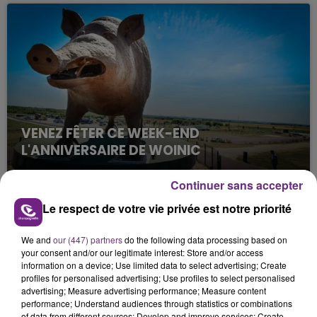
fin de matinée sur l'A34.
VENEZ FÊTER CE WEEK-END
L'ANNIVERSAIRE DE WOINIC
Ce samedi 8 août sera un grand jour :
l'anniversaire du plus gros sanglier du monde.
Continuer sans accepter
Une fête est donc organisée et vous êtes tous
Le respect de votre vie privée est notre priorité
TITRES DIFFUSÉS
conviés !
We and
our (447) partners
do the following data processing based on
your consent and/or our legitimate interest: Store and/or access
10h44
10h44
10h41
10h41
information on a device; Use limited data to select advertising; Create
profiles for personalised advertising; Use profiles to select personalised
advertising; Measure advertising performance; Measure content
performance; Understand audiences through statistics or combinations
of data from different sources; Develop and improve services; Create