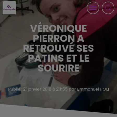
VÉRONIQUE
PIERRON A
RETROUVÉ SES
PATINS ET LE
SOURIRE
Publié : 21 janvier 2018 à 21h55 par Emmanuel POLI