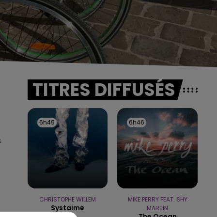
TITRES DIFFUSÉS
6h49
6h49
6h46
6h46
s
CHRISTOPHE WILLEM
MIKE PERRY FEAT. SHY
Systaime
MARTIN
The Ocean