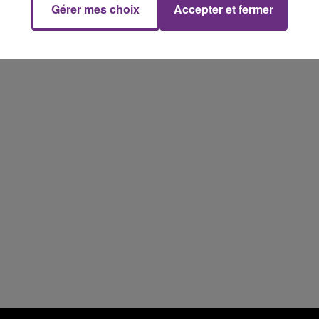
Gérer mes choix
Accepter et fermer
rémois. Le magasin JouéClub est contraint de
7h00 - 11h00
fermer ses portes.
FM
BEST OF