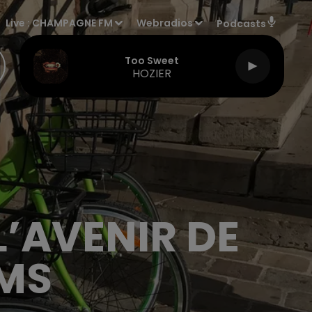
Live :
CHAMPAGNE FM
Webradios
Podcasts
Too Sweet
HOZIER
’AVENIR DE
IMS