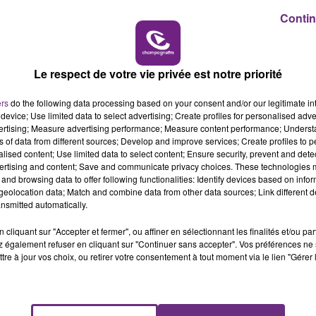
Contin
'exprimer concernant la dispariton soudaine de ses vélos.
11h00 - 16h00
LE WEEK-END CHAMPAGNE FM
ndi soir de l'entreprise : soit qu’elle réimplante des deu
onnes ayant déjà payé une caution.
Le respect de votre vie privée est notre priorité
ers
do the following data processing based on your consent and/or our legitimate int
device; Use limited data to select advertising; Create profiles for personalised adver
vertising; Measure advertising performance; Measure content performance; Unders
ns of data from different sources; Develop and improve services; Create profiles to 
alised content; Use limited data to select content; Ensure security, prevent and detect
ertising and content; Save and communicate privacy choices. These technologies
and browsing data to offer following functionalities: Identify devices based on infor
eolocation data; Match and combine data from other data sources; Link different de
nsmitted automatically.
cliquant sur "Accepter et fermer", ou affiner en sélectionnant les finalités et/ou pa
 également refuser en cliquant sur "Continuer sans accepter". Vos préférences ne 
tre à jour vos choix, ou retirer votre consentement à tout moment via le lien "Gérer 
LE MAGASIN JOUÉCLUB DE REIMS FERME
SES PORTES
C'était l'une des institutions du centre-ville