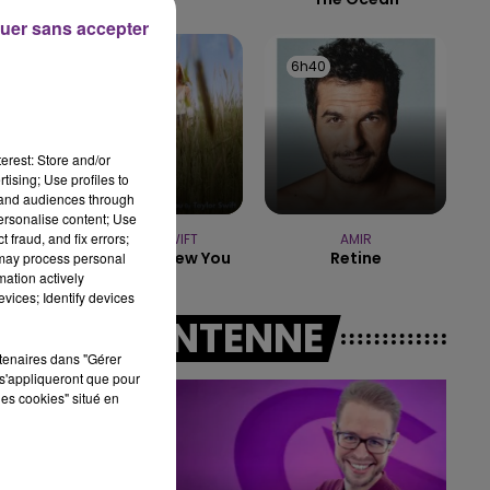
uer sans accepter
16h00 - 20h00
LE WEEK-END CHAMPAGNE FM
x-
6h43
6h43
6h40
6h40
erest: Store and/or
tising; Use profiles to
tand audiences through
personalise content; Use
 fraud, and fix errors;
TAYLOR SWIFT
AMIR
I Knew It, I Knew You
Retine
 may process personal
mation actively
vices; Identify devices
A L'ANTENNE
rtenaires dans "Gérer
s'appliqueront que pour
les cookies" situé en