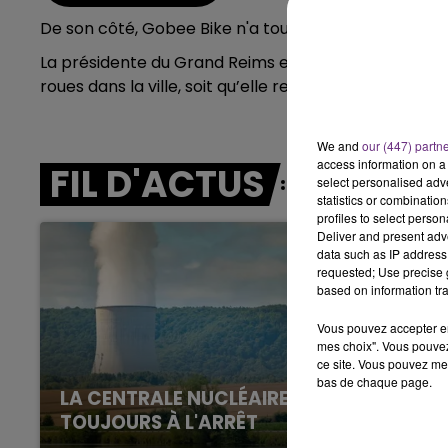
De son côté, Gobee Bike n'a toujours pas souhaité s
7h00 - 11h00
BEST OF
La présidente du Grand Reims exige une réponse ce lu
roues dans la ville, soit qu’elle rembourse les pers
We and
our (447) partn
access information on a 
FIL D'ACTUS
select personalised ad
statistics or combinatio
profiles to select person
Deliver and present adv
data such as IP address 
requested; Use precise g
based on information tra
Vous pouvez accepter en 
mes choix". Vous pouvez
ce site. Vous pouvez met
bas de chaque page.
LA CENTRALE NUCLÉAIRE DE CHOOZ
TOUJOURS À L'ARRÊT
Cela fait déjà une semaine que la centrale