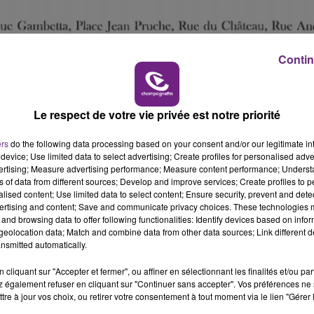
Contin
Le respect de votre vie privée est notre priorité
ers
do the following data processing based on your consent and/or our legitimate int
device; Use limited data to select advertising; Create profiles for personalised adver
vertising; Measure advertising performance; Measure content performance; Unders
ns of data from different sources; Develop and improve services; Create profiles to 
alised content; Use limited data to select content; Ensure security, prevent and detect
ertising and content; Save and communicate privacy choices. These technologies
and browsing data to offer following functionalities: Identify devices based on infor
eolocation data; Match and combine data from other data sources; Link different de
nsmitted automatically.
cliquant sur "Accepter et fermer", ou affiner en sélectionnant les finalités et/ou pa
 également refuser en cliquant sur "Continuer sans accepter". Vos préférences ne 
tre à jour vos choix, ou retirer votre consentement à tout moment via le lien "Gérer 