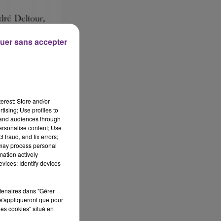
uer sans accepter
erest: Store and/or
tising; Use profiles to
tand audiences through
personalise content; Use
 fraud, and fix errors;
 may process personal
mation actively
vices; Identify devices
rtenaires dans "Gérer
s'appliqueront que pour
les cookies" situé en