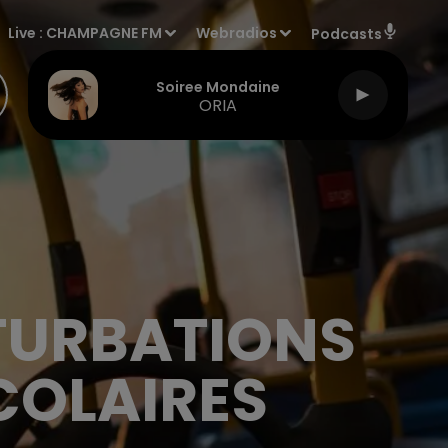
Live :
CHAMPAGNE FM
Webradios
Podcasts
Soiree Mondaine
ORIA
RTURBATIONS
COLAIRES