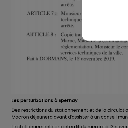
Les perturbations à Epernay
Des restrictions du stationnement et de la circula
Macron déjeunera avant d'assister à un conseil muni
Le stationnement sera interdit du mercredi 13 novem