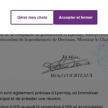
Gérer mes choix
Accepter et fermer
tion sont également prévues à Epernay, où Emmanuel
cipal et de présider une réunion.
bre à 20h au jeudi 14 novembre à 00h et la circulation