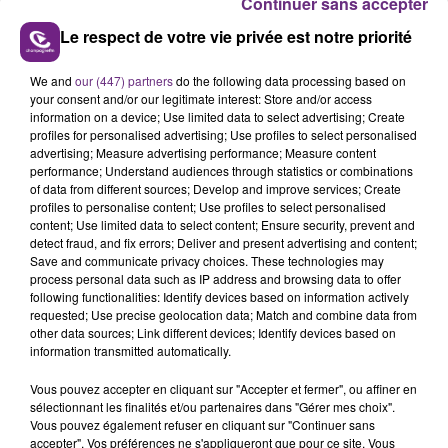
Continuer sans accepter
Le respect de votre vie privée est notre priorité
We and
our (447) partners
do the following data processing based on
your consent and/or our legitimate interest: Store and/or access
LE MAGASIN JOUÉCLUB DE REIMS FERME
information on a device; Use limited data to select advertising; Create
SES PORTES
profiles for personalised advertising; Use profiles to select personalised
C'était l'une des institutions du centre-ville
advertising; Measure advertising performance; Measure content
performance; Understand audiences through statistics or combinations
rémois. Le magasin JouéClub est contraint de
of data from different sources; Develop and improve services; Create
fermer ses portes.
profiles to personalise content; Use profiles to select personalised
TITRES DIFFUSÉS
content; Use limited data to select content; Ensure security, prevent and
detect fraud, and fix errors; Deliver and present advertising and content;
Save and communicate privacy choices. These technologies may
process personal data such as IP address and browsing data to offer
6h13
6h13
6h09
6h09
following functionalities: Identify devices based on information actively
requested; Use precise geolocation data; Match and combine data from
other data sources; Link different devices; Identify devices based on
information transmitted automatically.
Vous pouvez accepter en cliquant sur "Accepter et fermer", ou affiner en
sélectionnant les finalités et/ou partenaires dans "Gérer mes choix".
Vous pouvez également refuser en cliquant sur "Continuer sans
accepter". Vos préférences ne s'appliqueront que pour ce site. Vous