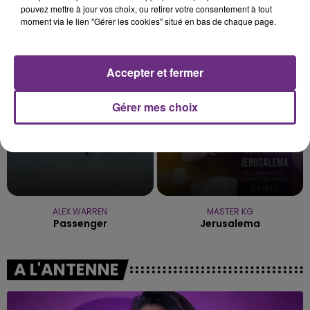
pouvez mettre à jour vos choix, ou retirer votre consentement à tout
moment via le lien "Gérer les cookies" situé en bas de chaque page.
CHRISTOPHE MAE
IMAGINE DRAGONS
La Lune
Wrecked
6h06
6h06
6h03
6h03
Accepter et fermer
Gérer mes choix
ALEX WARREN
MASTER KG
Passenger
Jerusalema
A L'ANTENNE