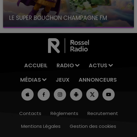
LE SUPER BOUCHON CHAMPAGNE FM
avec La Famille Champagne FM, à 8H10
ACCUEIL
RADIO
ACTUS
MÉDIAS
JEUX
ANNONCEURS
Contacts
Règlements
Recrutement
Mentions Légales
Gestion des cookies