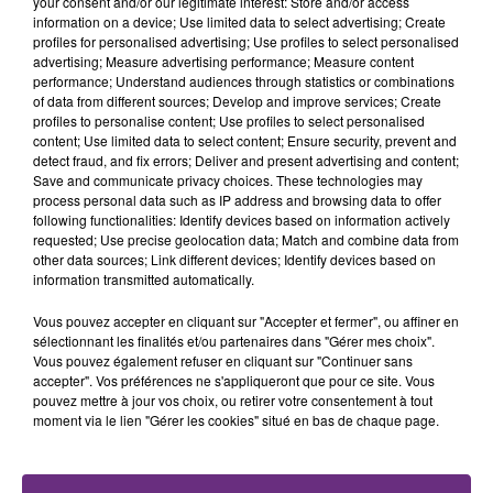
your consent and/or our legitimate interest: Store and/or access
fermer ses portes.
TITRES DIFFUSÉS
information on a device; Use limited data to select advertising; Create
profiles for personalised advertising; Use profiles to select personalised
advertising; Measure advertising performance; Measure content
performance; Understand audiences through statistics or combinations
17h07
17h07
17h03
17h03
of data from different sources; Develop and improve services; Create
profiles to personalise content; Use profiles to select personalised
content; Use limited data to select content; Ensure security, prevent and
detect fraud, and fix errors; Deliver and present advertising and content;
Save and communicate privacy choices. These technologies may
process personal data such as IP address and browsing data to offer
following functionalities: Identify devices based on information actively
requested; Use precise geolocation data; Match and combine data from
other data sources; Link different devices; Identify devices based on
information transmitted automatically.
JULIEN LIEB
CAPITAL CITIES
Vous pouvez accepter en cliquant sur "Accepter et fermer", ou affiner en
Dis-Moi Ou
Safe And Sound
sélectionnant les finalités et/ou partenaires dans "Gérer mes choix".
Vous pouvez également refuser en cliquant sur "Continuer sans
accepter". Vos préférences ne s'appliqueront que pour ce site. Vous
17h00
17h00
16h56
16h56
pouvez mettre à jour vos choix, ou retirer votre consentement à tout
moment via le lien "Gérer les cookies" situé en bas de chaque page.