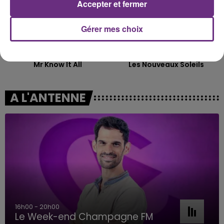
Accepter et fermer
Gérer mes choix
TEDDY SWIMS
INDOCHINE
Mr Know It All
Les Nouveaux Soleils
A L'ANTENNE
7h00 - 11h00
BEST OF