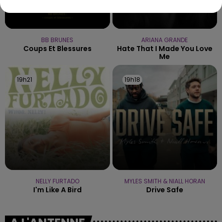
BB BRUNES
ARIANA GRANDE
Coups Et Blessures
Hate That I Made You Love
Me
19h21
19h21
19h18
19h18
NELLY FURTADO
MYLES SMITH & NIALL HORAN
I'm Like A Bird
Drive Safe