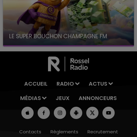
LE SUPER BOUCHON CHAMPAGNE FM
avec La Famille Champagne FM, à 8H10
ACCUEIL
RADIO
ACTUS
MÉDIAS
JEUX
ANNONCEURS
Contacts
Règlements
Recrutement