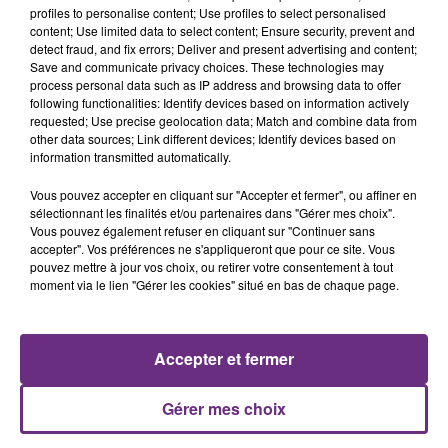
profiles to personalise content; Use profiles to select personalised
présente.
content; Use limited data to select content; Ensure security, prevent and
detect fraud, and fix errors; Deliver and present advertising and content;
Save and communicate privacy choices. These technologies may
process personal data such as IP address and browsing data to offer
following functionalities: Identify devices based on information actively
requested; Use precise geolocation data; Match and combine data from
other data sources; Link different devices; Identify devices based on
LE MAGASIN JOUÉCLUB DE REIMS FERME
information transmitted automatically.
SES PORTES
Vous pouvez accepter en cliquant sur "Accepter et fermer", ou affiner en
C'était l'une des institutions du centre-ville
sélectionnant les finalités et/ou partenaires dans "Gérer mes choix".
rémois. Le magasin JouéClub est contraint de
Vous pouvez également refuser en cliquant sur "Continuer sans
fermer ses portes.
accepter". Vos préférences ne s'appliqueront que pour ce site. Vous
TITRES DIFFUSÉS
pouvez mettre à jour vos choix, ou retirer votre consentement à tout
moment via le lien "Gérer les cookies" situé en bas de chaque page.
19h28
19h28
19h25
19h25
Accepter et fermer
Gérer mes choix