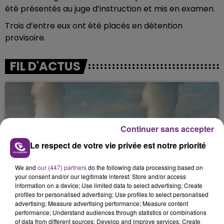
été présentés au juge d’instruction et mis en examen.
Trois d’entre eux ont été placés en détention
provisoire.
FIL D'ACTUS
Continuer sans accepter
Le respect de votre vie privée est notre priorité
We and
our (447) partners
do the following data processing based on
LA CENTRALE NUCLÉAIRE DE CHOOZ
your consent and/or our legitimate interest: Store and/or access
TOUJOURS À L'ARRÊT
information on a device; Use limited data to select advertising; Create
profiles for personalised advertising; Use profiles to select personalised
Cela fait déjà une semaine que la centrale
advertising; Measure advertising performance; Measure content
nucléaire ardennaise est à l'arrêt. Une situation
performance; Understand audiences through statistics or combinations
justifiée par la sécheresse intense qui est toujours
of data from different sources; Develop and improve services; Create