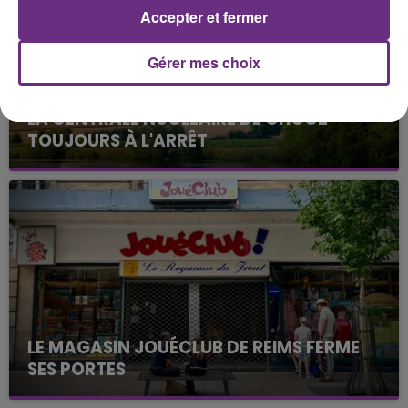
Accepter et fermer
Gérer mes choix
LA CENTRALE NUCLÉAIRE DE CHOOZ
TOUJOURS À L'ARRÊT
Cela fait déjà une semaine que la centrale
nucléaire ardennaise est à l'arrêt. Une situation
justifiée par la sécheresse intense qui est toujours
présente.
LE MAGASIN JOUÉCLUB DE REIMS FERME
SES PORTES
C'était l'une des institutions du centre-ville