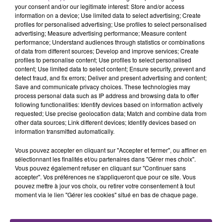
your consent and/or our legitimate interest: Store and/or access
information on a device; Use limited data to select advertising; Create
profiles for personalised advertising; Use profiles to select personalised
advertising; Measure advertising performance; Measure content
performance; Understand audiences through statistics or combinations
of data from different sources; Develop and improve services; Create
profiles to personalise content; Use profiles to select personalised
content; Use limited data to select content; Ensure security, prevent and
detect fraud, and fix errors; Deliver and present advertising and content;
Save and communicate privacy choices. These technologies may
process personal data such as IP address and browsing data to offer
following functionalities: Identify devices based on information actively
Retrouvez l'ensemble de la programmation sur le site
requested; Use precise geolocation data; Match and combine data from
de la
Magnifique Society
other data sources; Link different devices; Identify devices based on
information transmitted automatically.
Côté tarif, le pass 3 jours est au prix de 89 €, le pass 2
Vous pouvez accepter en cliquant sur "Accepter et fermer", ou affiner en
jours à 62 € et la journée est à 37 €
sélectionnant les finalités et/ou partenaires dans "Gérer mes choix".
Vous pouvez également refuser en cliquant sur "Continuer sans
FIL D'ACTUS
accepter". Vos préférences ne s'appliqueront que pour ce site. Vous
pouvez mettre à jour vos choix, ou retirer votre consentement à tout
moment via le lien "Gérer les cookies" situé en bas de chaque page.