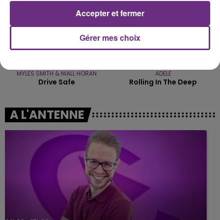
Accepter et fermer
Gérer mes choix
MYLES SMITH & NIALL HORAN
ADELE
Drive Safe
Rolling In The Deep
A L'ANTENNE