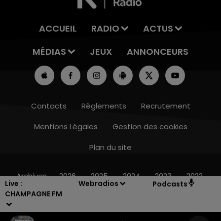
ACCUEIL
RADIO
ACTUS
MÉDIAS
JEUX
ANNONCEURS
Contacts
Règlements
Recrutement
Mentions Légales
Gestion des cookies
Plan du site
 - 14h00
14h00 - 15h00
T DE CAISSE
LA RADIO 
Archives
2026
2025
2024
2023
2022
Live :
Webradios
Podcasts
CHAMPAGNE FM