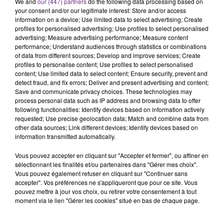
We and
our (447) partners
do the following data processing based on
l'anniversaire du plus gros sanglier du monde.
your consent and/or our legitimate interest: Store and/or access
information on a device; Use limited data to select advertising; Create
Une fête est donc organisée et vous êtes tous
TITRES DIFFUSÉS
profiles for personalised advertising; Use profiles to select personalised
conviés !
advertising; Measure advertising performance; Measure content
performance; Understand audiences through statistics or combinations
of data from different sources; Develop and improve services; Create
2h48
2h48
2h44
2h44
profiles to personalise content; Use profiles to select personalised
content; Use limited data to select content; Ensure security, prevent and
detect fraud, and fix errors; Deliver and present advertising and content;
Save and communicate privacy choices. These technologies may
process personal data such as IP address and browsing data to offer
following functionalities: Identify devices based on information actively
requested; Use precise geolocation data; Match and combine data from
other data sources; Link different devices; Identify devices based on
information transmitted automatically.
Vous pouvez accepter en cliquant sur "Accepter et fermer", ou affiner en
sélectionnant les finalités et/ou partenaires dans "Gérer mes choix".
SIA
INDOCHINE
Chandelier
Les Nouveaux Soleils
Vous pouvez également refuser en cliquant sur "Continuer sans
accepter". Vos préférences ne s'appliqueront que pour ce site. Vous
pouvez mettre à jour vos choix, ou retirer votre consentement à tout
2h41
2h41
2h37
2h37
moment via le lien "Gérer les cookies" situé en bas de chaque page.