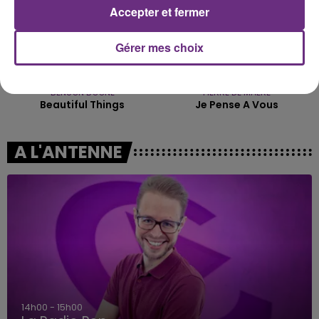
Accepter et fermer
Gérer mes choix
BENSON BOONE
PIERRE DE MAERE
Beautiful Things
Je Pense A Vous
A L'ANTENNE
15h00 - 19h00