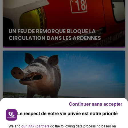
UN FEU DE REMORQUE BLOQUE LA
CIRCULATION DANS LES ARDENNES
Un feu de remorque s'est déclaré ce mercredi en
fin de matinée sur l'A34.
VENEZ FÊTER CE WEEK-END
Continuer sans accepter
L'ANNIVERSAIRE DE WOINIC
Le respect de votre vie privée est notre priorité
Ce samedi 8 août sera un grand jour :
l'anniversaire du plus gros sanglier du monde.
We and
our (447) partners
do the following data processing based on