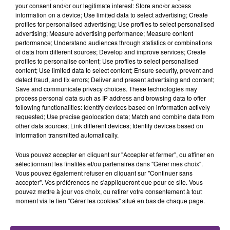
Une fête est donc organisée et vous êtes tous
your consent and/or our legitimate interest: Store and/or access
TITRES DIFFUSÉS
information on a device; Use limited data to select advertising; Create
conviés !
profiles for personalised advertising; Use profiles to select personalised
advertising; Measure advertising performance; Measure content
performance; Understand audiences through statistics or combinations
5h51
5h51
5h49
5h49
of data from different sources; Develop and improve services; Create
profiles to personalise content; Use profiles to select personalised
content; Use limited data to select content; Ensure security, prevent and
detect fraud, and fix errors; Deliver and present advertising and content;
Save and communicate privacy choices. These technologies may
process personal data such as IP address and browsing data to offer
following functionalities: Identify devices based on information actively
requested; Use precise geolocation data; Match and combine data from
other data sources; Link different devices; Identify devices based on
information transmitted automatically.
MICHAEL JACKSON
DJ GOJA & JASON DERULO &
Vous pouvez accepter en cliquant sur "Accepter et fermer", ou affiner en
You Are Not Alone
MELODY
sélectionnant les finalités et/ou partenaires dans "Gérer mes choix".
Mi Chico
Vous pouvez également refuser en cliquant sur "Continuer sans
accepter". Vos préférences ne s'appliqueront que pour ce site. Vous
pouvez mettre à jour vos choix, ou retirer votre consentement à tout
5h47
5h47
5h44
5h44
moment via le lien "Gérer les cookies" situé en bas de chaque page.