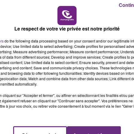
10h00 - 14h00
Contin
LE TICKET DE CAIS
Le respect de votre vie privée est notre priorité
LE MAGASIN JOUÉCLUB DE REIMS FERME
SES PORTES
ers
do the following data processing based on your consent and/or our legitimate int
C'était l'une des institutions du centre-ville
device; Use limited data to select advertising; Create profiles for personalised adver
rémois. Le magasin JouéClub est contraint de
vertising; Measure advertising performance; Measure content performance; Unders
ns of data from different sources; Develop and improve services; Create profiles to 
fermer ses portes.
alised content; Use limited data to select content; Ensure security, prevent and detect
ertising and content; Save and communicate privacy choices. These technologies
and browsing data to offer following functionalities: Identify devices based on infor
eolocation data; Match and combine data from other data sources; Link different de
nsmitted automatically.
cliquant sur "Accepter et fermer", ou affiner en sélectionnant les finalités et/ou pa
 également refuser en cliquant sur "Continuer sans accepter". Vos préférences ne 
tre à jour vos choix, ou retirer votre consentement à tout moment via le lien "Gérer 