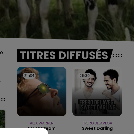
TITRES DIFFUSÉS
ue
21h34
21h34
21h30
21h30
.
ALEX WARREN
FRERO DELAVEGA
Fever Dream
Sweet Darling