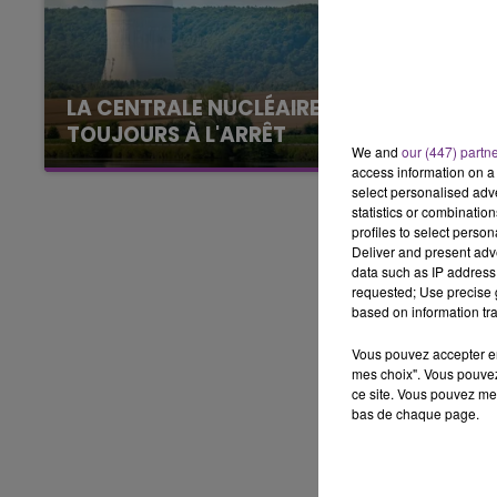
T OF DE LA FAMILLE
6h00 - 10h00
HAMPAGNE FM
LA FAMILLE
LA CENTRALE NUCLÉAIRE DE CHOOZ
TOUJOURS À L'ARRÊT
We and
our (447) partn
Cela fait déjà une semaine que la centrale
access information on a 
nucléaire ardennaise est à l'arrêt. Une situation
select personalised ad
statistics or combinatio
justifiée par la sécheresse intense qui est
profiles to select person
toujours présente.
Deliver and present adv
data such as IP address 
requested; Use precise g
based on information tra
Vous pouvez accepter en 
mes choix". Vous pouvez
ce site. Vous pouvez met
bas de chaque page.