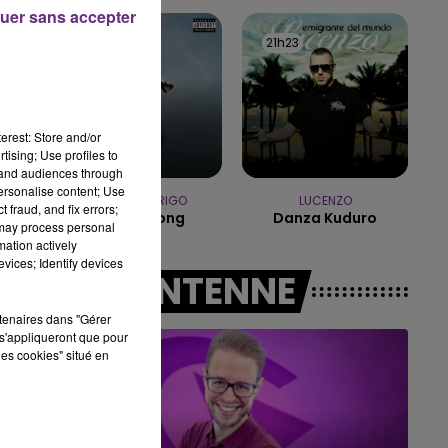
14h00 - 15h00
uer sans accepter
SE
LA RADIO POP
21h27
21h27
21h23
21h23
erest: Store and/or
tising; Use profiles to
tand audiences through
personalise content; Use
OLIVIA RODRIGO
LUCENZO
 fraud, and fix errors;
Stupid Song
Danza Kuduro
 may process personal
mation actively
vices; Identify devices
A L'ANTENNE
rtenaires dans "Gérer
s'appliqueront que pour
les cookies" situé en