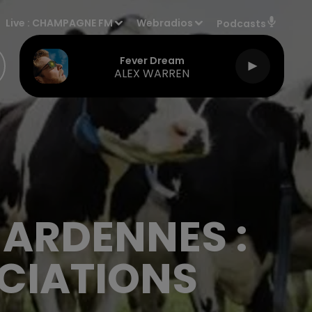
Live :
CHAMPAGNE FM
Webradios
Podcasts
Fever Dream
ALEX WARREN
 ARDENNES :
OCIATIONS