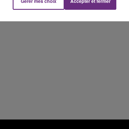
Gérer mes choix
Accepter et fermer
14h00 - 15h00
La Radio Pop