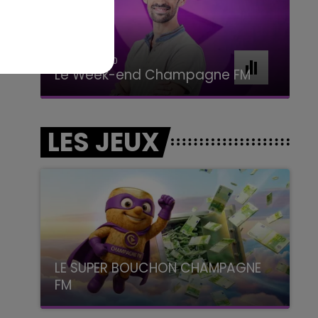
7h00 - 11h00
BEST OF
LES JEUX
LE SUPER BOUCHON CHAMPAGNE
FM
avec La Famille Champagne FM, à 8H10