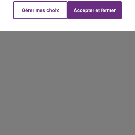
Gérer mes choix
Accepter et fermer
16h00 - 20h00
FM
Le Week-end Champagne FM