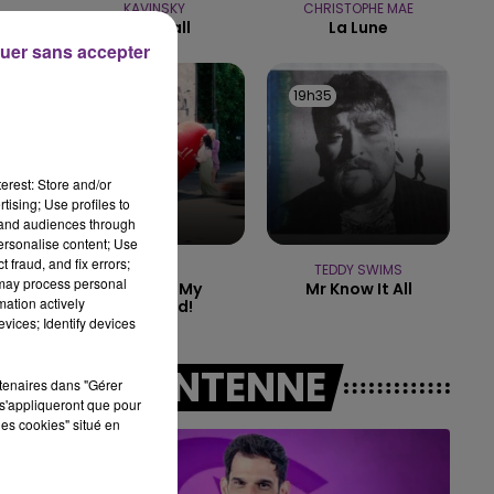
KAVINSKY
CHRISTOPHE MAE
11h00 - 16h00
Nightcall
La Lune
LE WEEK-END CHAMPAGNE FM
uer sans accepter
19h38
19h38
19h35
19h35
erest: Store and/or
tising; Use profiles to
tand audiences through
personalise content; Use
 fraud, and fix errors;
RAYE
TEDDY SWIMS
 may process personal
Where Is My
Mr Know It All
mation actively
Husband!
vices; Identify devices
A L'ANTENNE
rtenaires dans "Gérer
s'appliqueront que pour
les cookies" situé en