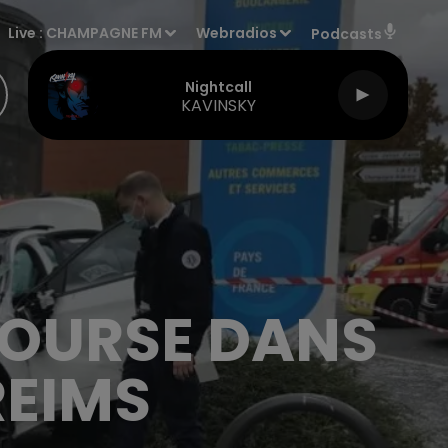
Live :
CHAMPAGNE FM
Webradios
Podcasts
Nightcall
KAVINSKY
COURSE DANS
REIMS