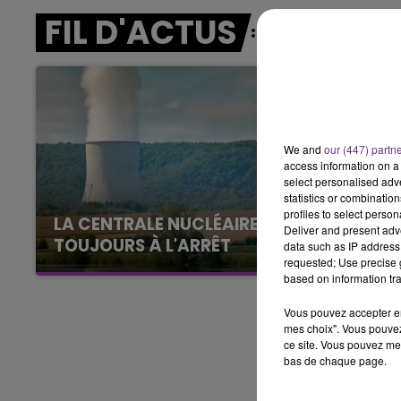
16h00 - 20h00
FIL D'ACTUS
LE WEEK-END CHAMPAGNE FM
We and
our (447) partn
access information on a 
select personalised ad
statistics or combinatio
profiles to select person
LA CENTRALE NUCLÉAIRE DE CHOOZ
Deliver and present adv
TOUJOURS À L'ARRÊT
data such as IP address 
requested; Use precise g
Cela fait déjà une semaine que la centrale
based on information tra
nucléaire ardennaise est à l'arrêt. Une situation
justifiée par la sécheresse intense qui est
Vous pouvez accepter en 
mes choix". Vous pouvez
toujours présente.
ce site. Vous pouvez met
bas de chaque page.