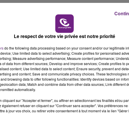
7h00 - 11h00
BEST OF
Contin
Le respect de votre vie privée est notre priorité
ers
do the following data processing based on your consent and/or our legitimate int
device; Use limited data to select advertising; Create profiles for personalised adver
vertising; Measure advertising performance; Measure content performance; Unders
ns of data from different sources; Develop and improve services; Create profiles to 
alised content; Use limited data to select content; Ensure security, prevent and detect
LE MAGASIN JOUÉCLUB DE REIMS FERME
ertising and content; Save and communicate privacy choices. These technologies
SES PORTES
and browsing data to offer following functionalities: Identify devices based on infor
eolocation data; Match and combine data from other data sources; Link different de
C'était l'une des institutions du centre-ville
nsmitted automatically.
rémois. Le magasin JouéClub est contraint de
fermer ses portes.
cliquant sur "Accepter et fermer", ou affiner en sélectionnant les finalités et/ou pa
 également refuser en cliquant sur "Continuer sans accepter". Vos préférences ne 
tre à jour vos choix, ou retirer votre consentement à tout moment via le lien "Gérer 