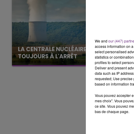
11h00 - 16h00
LE WEEK-END CHAMPAGNE FM
We and
our (447) partn
access information on a 
LA CENTRALE NUCLÉAIRE DE CHOOZ
select personalised ad
TOUJOURS À L'ARRÊT
statistics or combinatio
profiles to select person
Cela fait déjà une semaine que la centrale
Deliver and present adv
nucléaire ardennaise est à l'arrêt. Une situation
data such as IP address 
justifiée par la sécheresse intense qui est
requested; Use precise g
based on information tra
toujours présente.
Vous pouvez accepter en 
mes choix". Vous pouvez
ce site. Vous pouvez met
bas de chaque page.