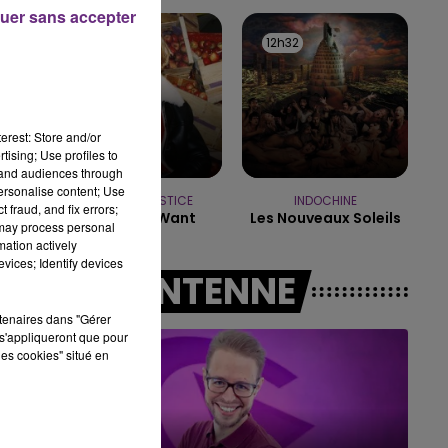
7h00 - 11h00
uer sans accepter
BEST OF
12h39
12h39
12h32
12h32
erest: Store and/or
tising; Use profiles to
tand audiences through
personalise content; Use
ANGELE & JUSTICE
INDOCHINE
 fraud, and fix errors;
What You Want
Les Nouveaux Soleils
 may process personal
mation actively
vices; Identify devices
A L'ANTENNE
rtenaires dans "Gérer
s'appliqueront que pour
les cookies" situé en