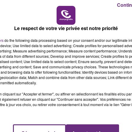
16h00 - 20h00
Contin
LE WEEK-END CHAMPAGNE FM
Le respect de votre vie privée est notre priorité
ers
do the following data processing based on your consent and/or our legitimate int
device; Use limited data to select advertising; Create profiles for personalised adver
LE MAGASIN JOUÉCLUB DE REIMS FERME
vertising; Measure advertising performance; Measure content performance; Unders
SES PORTES
ns of data from different sources; Develop and improve services; Create profiles to 
alised content; Use limited data to select content; Ensure security, prevent and detect
C'était l'une des institutions du centre-ville
ertising and content; Save and communicate privacy choices. These technologies
rémois. Le magasin JouéClub est contraint de
and browsing data to offer following functionalities: Identify devices based on infor
fermer ses portes.
eolocation data; Match and combine data from other data sources; Link different de
nsmitted automatically.
cliquant sur "Accepter et fermer", ou affiner en sélectionnant les finalités et/ou pa
 également refuser en cliquant sur "Continuer sans accepter". Vos préférences ne 
tre à jour vos choix, ou retirer votre consentement à tout moment via le lien "Gérer 