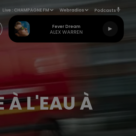
Live :
CHAMPAGNE FM
Webradios
Podcasts
Fever Dream
ALEX WARREN
 À L'EAU À