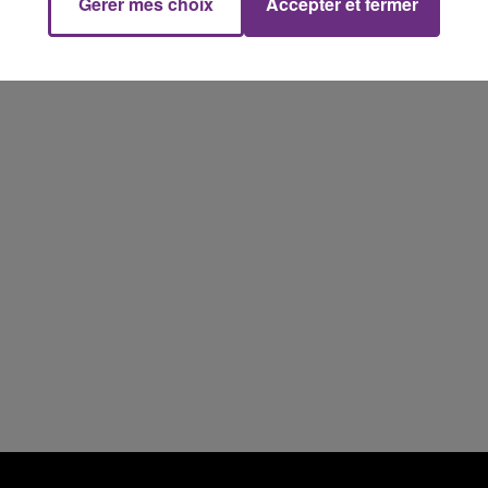
Gérer mes choix
Accepter et fermer
7h00 - 11h00
FM
BEST OF