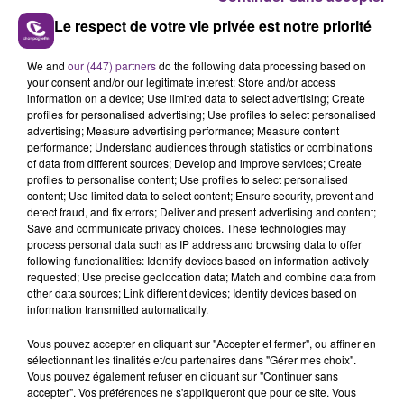
Le respect de votre vie privée est notre priorité
We and
our (447) partners
do the following data processing based on
VENEZ FÊTER CE WEEK-END
your consent and/or our legitimate interest: Store and/or access
information on a device; Use limited data to select advertising; Create
L'ANNIVERSAIRE DE WOINIC
profiles for personalised advertising; Use profiles to select personalised
Ce samedi 8 août sera un grand jour :
advertising; Measure advertising performance; Measure content
l'anniversaire du plus gros sanglier du monde.
performance; Understand audiences through statistics or combinations
of data from different sources; Develop and improve services; Create
Une fête est donc organisée et vous êtes tous
TITRES DIFFUSÉS
profiles to personalise content; Use profiles to select personalised
conviés !
content; Use limited data to select content; Ensure security, prevent and
detect fraud, and fix errors; Deliver and present advertising and content;
Save and communicate privacy choices. These technologies may
14h37
14h37
14h33
14h33
process personal data such as IP address and browsing data to offer
following functionalities: Identify devices based on information actively
requested; Use precise geolocation data; Match and combine data from
other data sources; Link different devices; Identify devices based on
information transmitted automatically.
Vous pouvez accepter en cliquant sur "Accepter et fermer", ou affiner en
sélectionnant les finalités et/ou partenaires dans "Gérer mes choix".
Vous pouvez également refuser en cliquant sur "Continuer sans
accepter". Vos préférences ne s'appliqueront que pour ce site. Vous