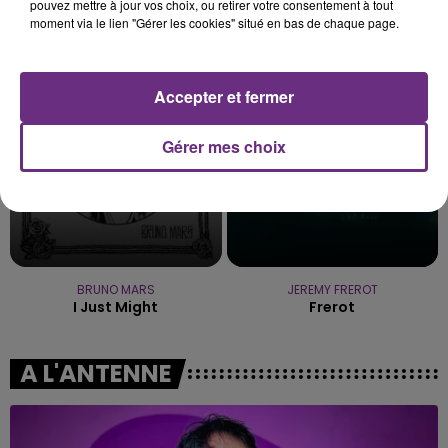
pouvez mettre à jour vos choix, ou retirer votre consentement à tout
P!nk
TAME IMPALA & JENNIE
moment via le lien "Gérer les cookies" situé en bas de chaque page.
Just Like A Pill
Dracula
14h27
14h27
14h24
14h24
Accepter et fermer
Gérer mes choix
BRUNO MARS
JEREMY FREROT
I Just Might
Frerot
A L'ANTENNE