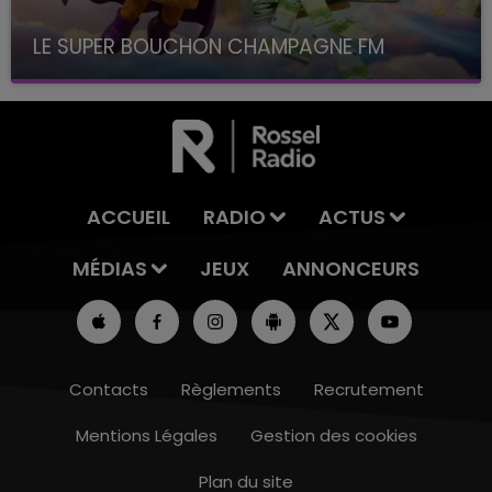
LE SUPER BOUCHON CHAMPAGNE FM
avec La Famille Champagne FM, à 8H10
ACCUEIL
RADIO
ACTUS
MÉDIAS
JEUX
ANNONCEURS
Contacts
Règlements
Recrutement
Mentions Légales
Gestion des cookies
Plan du site
19h00 - 19h15