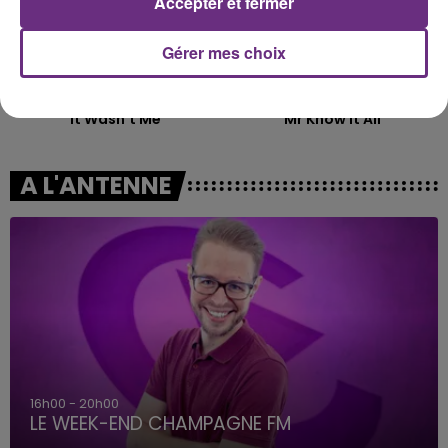
Accepter et fermer
Gérer mes choix
SHAGGY
TEDDY SWIMS
It Wasn't Me
Mr Know It All
A L'ANTENNE
16h00 - 20h00
LE WEEK-END CHAMPAGNE FM