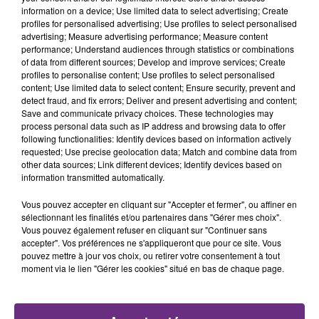
TITRES DIFFUSÉS
information on a device; Use limited data to select advertising; Create
profiles for personalised advertising; Use profiles to select personalised
advertising; Measure advertising performance; Measure content
performance; Understand audiences through statistics or combinations
13h14
13h14
13h09
13h09
of data from different sources; Develop and improve services; Create
profiles to personalise content; Use profiles to select personalised
content; Use limited data to select content; Ensure security, prevent and
detect fraud, and fix errors; Deliver and present advertising and content;
Save and communicate privacy choices. These technologies may
process personal data such as IP address and browsing data to offer
following functionalities: Identify devices based on information actively
requested; Use precise geolocation data; Match and combine data from
other data sources; Link different devices; Identify devices based on
information transmitted automatically.
MYLES SMITH & NIALL HORAN
TAYLOR SWIFT
Vous pouvez accepter en cliquant sur "Accepter et fermer", ou affiner en
Drive Safe
I Knew It, I Knew You
sélectionnant les finalités et/ou partenaires dans "Gérer mes choix".
Vous pouvez également refuser en cliquant sur "Continuer sans
accepter". Vos préférences ne s'appliqueront que pour ce site. Vous
13h05
13h05
13h02
13h02
pouvez mettre à jour vos choix, ou retirer votre consentement à tout
moment via le lien "Gérer les cookies" situé en bas de chaque page.