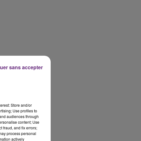
uer sans accepter
erest: Store and/or
tising; Use profiles to
tand audiences through
personalise content; Use
 fraud, and fix errors;
 may process personal
mation actively