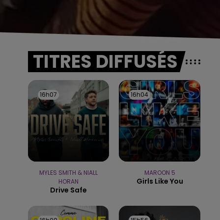
TITRES DIFFUSÉS
16h07
16h07
16h04
16h04
MYLES SMITH & NIALL
MAROON 5
Girls Like You
HORAN
Drive Safe