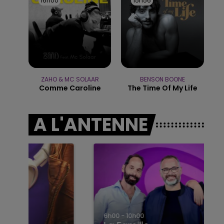
16h00
16h00
15h56
15h56
5h00 - 6h00
LE BEST OF DE LA FAMILLE
CHAMPAGNE FM
ZAHO & MC SOLAAR
BENSON BOONE
Comme Caroline
The Time Of My Life
A L'ANTENNE
6h00 - 10h00