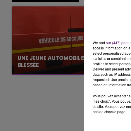
6h00 - 10h00
LA FAMILLE
We and
our (447) partn
access information on a 
select personalised ad
UNE JEUNE AUTOMOBILISTE GRIÈVEMENT
statistics or combinatio
profiles to select person
BLESSÉE
Deliver and present adv
Une automobiliste s'est retrouvée piégée dans
data such as IP address 
son véhicule après une collision avec un poids
requested; Use precise g
based on information tra
lourd. Très grièvement blessée, la jeune femme
de 20 ans a été...
Vous pouvez accepter en 
mes choix". Vous pouvez
ce site. Vous pouvez met
bas de chaque page.