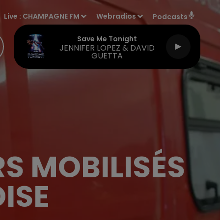
Live :
CHAMPAGNE FM
Webradios
Podcasts
Save Me Tonight
JENNIFER LOPEZ & DAVID
GUETTA
S MOBILISÉS
ISE