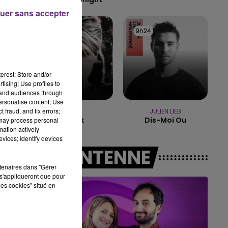
uer sans accepter
14h00 - 15h00
LA RADIO POP
9h29
9h29
9h24
9h24
erest: Store and/or
tising; Use profiles to
tand audiences through
personalise content; Use
 fraud, and fix errors;
KE$HA
JULIEN LIEB
Tik Tok
Dis-Moi Ou
 may process personal
mation actively
vices; Identify devices
A L'ANTENNE
rtenaires dans "Gérer
s'appliqueront que pour
les cookies" situé en