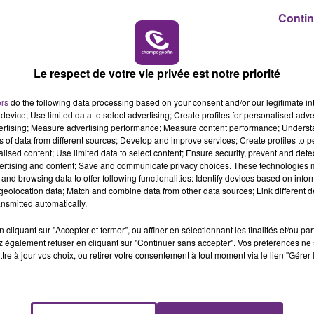
Contin
10h00 - 14h00
LE TICKET DE CAISSE
Le respect de votre vie privée est notre priorité
ers
do the following data processing based on your consent and/or our legitimate int
device; Use limited data to select advertising; Create profiles for personalised adver
vertising; Measure advertising performance; Measure content performance; Unders
SI TOUT LE MONDE FAIT ÇA, MOI L'ANNÉE
ns of data from different sources; Develop and improve services; Create profiles to 
alised content; Use limited data to select content; Ensure security, prevent and detect
PROCHAINE JE VENDANGE EN...
ertising and content; Save and communicate privacy choices. These technologies
La vendange en Champagne a débuté ce jeudi
and browsing data to offer following functionalities: Identify devices based on infor
6 août dans la commune de Montgueux (Aube).
eolocation data; Match and combine data from other data sources; Link different de
nsmitted automatically.
Du jamais vu !
cliquant sur "Accepter et fermer", ou affiner en sélectionnant les finalités et/ou pa
 également refuser en cliquant sur "Continuer sans accepter". Vos préférences ne 
tre à jour vos choix, ou retirer votre consentement à tout moment via le lien "Gérer 