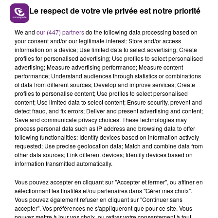
Le respect de votre vie privée est notre priorité
We and
our (447) partners
do the following data processing based on
LE MAGASIN JOUÉCLUB DE REIMS FERME
your consent and/or our legitimate interest: Store and/or access
SES PORTES
information on a device; Use limited data to select advertising; Create
profiles for personalised advertising; Use profiles to select personalised
C'était l'une des institutions du centre-ville
advertising; Measure advertising performance; Measure content
rémois. Le magasin JouéClub est contraint de
performance; Understand audiences through statistics or combinations
fermer ses portes.
of data from different sources; Develop and improve services; Create
TITRES DIFFUSÉS
profiles to personalise content; Use profiles to select personalised
content; Use limited data to select content; Ensure security, prevent and
detect fraud, and fix errors; Deliver and present advertising and content;
Save and communicate privacy choices. These technologies may
7h54
7h54
7h50
7h50
process personal data such as IP address and browsing data to offer
following functionalities: Identify devices based on information actively
requested; Use precise geolocation data; Match and combine data from
other data sources; Link different devices; Identify devices based on
information transmitted automatically.
Vous pouvez accepter en cliquant sur "Accepter et fermer", ou affiner en
sélectionnant les finalités et/ou partenaires dans "Gérer mes choix".
Vous pouvez également refuser en cliquant sur "Continuer sans
accepter". Vos préférences ne s'appliqueront que pour ce site. Vous
pouvez mettre à jour vos choix, ou retirer votre consentement à tout