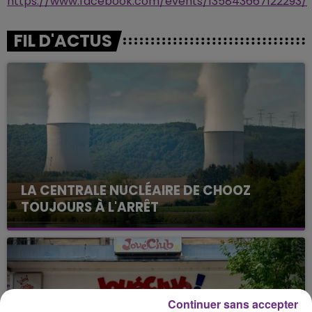
https://www.facebook.com/events/135843667122293/
FIL D'ACTUS
LA CENTRALE NUCLÉAIRE DE CHOOZ
TOUJOURS À L'ARRÊT
Cela fait déjà une semaine que la centrale
nucléaire ardennaise est à l'arrêt. Une situation
justifiée par la sécheresse intense qui est toujours
présente.
Continuer sans accepter