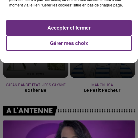
JECK & CARLA
JUNGELI & EMMA
moment via le lien "Gérer les cookies" situé en bas de chaque page.
La Recette
Juste Un Peu
7h46
7h46
7h43
7h43
Accepter et fermer
Gérer mes choix
CLEAN BANDIT FEAT. JESS GLYNNE
MANON LISA
Rather Be
Le Petit Pecheur
A L'ANTENNE