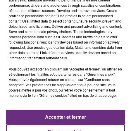
performance; Understand audiences through statistics or combinations
of data from different sources; Develop and improve services; Create
profiles to personalise content; Use profiles to select personalised
content; Use limited data to select content; Ensure security, prevent and
detect fraud, and fix errors; Deliver and present advertising and content;
Save and communicate privacy choices. These technologies may
process personal data such as IP address and browsing data to offer
following functionalities: Identify devices based on information actively
requested; Use precise geolocation data; Match and combine data from
DUNCAN LAURENCE
ANOTR & 54 ULTRA
Arcade
Talk To You
other data sources; Link different devices; Identify devices based on
information transmitted automatically.
0h45
0h45
0h40
0h40
Vous pouvez accepter en cliquant sur "Accepter et fermer", ou affiner en
sélectionnant les finalités et/ou partenaires dans "Gérer mes choix".
Vous pouvez également refuser en cliquant sur "Continuer sans
accepter". Vos préférences ne s'appliqueront que pour ce site. Vous
pouvez mettre à jour vos choix, ou retirer votre consentement à tout
moment via le lien "Gérer les cookies" situé en bas de chaque page.
Accepter et fermer
MYLES SMITH & NIALL HORAN
FUGEES