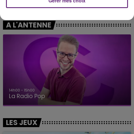
Gérer mes choix
Drive Safe
Killing Me Softly (with His
Song)
A L'ANTENNE
14h00 - 15h00
La Radio Pop
LES JEUX