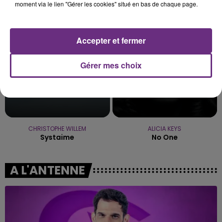
La Recette
Dai Dai
moment via le lien "Gérer les cookies" situé en bas de chaque page.
16h28
16h28
16h25
16h25
Accepter et fermer
Gérer mes choix
CHRISTOPHE WILLEM
ALICIA KEYS
Systaime
No One
A L'ANTENNE