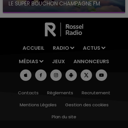
LE SUPER BOUCHON CHAMPAGNE FM
avec La Famille Champagne FM, à 8H10
ACCUEIL
RADIO
ACTUS
MÉDIAS
JEUX
ANNONCEURS
Contacts
Règlements
Recrutement
Mentions Légales
Gestion des cookies
Plan du site
11h00 - 16h00
 WEEK-END CHAMPAGNE FM
LE W