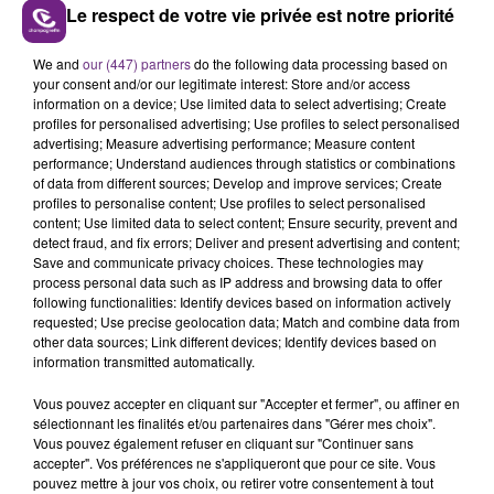
Le respect de votre vie privée est notre priorité
LE MAGASIN JOUÉCLUB DE REIMS FERME
We and
our (447) partners
do the following data processing based on
your consent and/or our legitimate interest: Store and/or access
SES PORTES
information on a device; Use limited data to select advertising; Create
C'était l'une des institutions du centre-ville
profiles for personalised advertising; Use profiles to select personalised
advertising; Measure advertising performance; Measure content
rémois. Le magasin JouéClub est contraint de
performance; Understand audiences through statistics or combinations
fermer ses portes.
TITRES DIFFUSÉS
of data from different sources; Develop and improve services; Create
profiles to personalise content; Use profiles to select personalised
content; Use limited data to select content; Ensure security, prevent and
detect fraud, and fix errors; Deliver and present advertising and content;
16h37
16h37
16h35
16h35
Save and communicate privacy choices. These technologies may
process personal data such as IP address and browsing data to offer
following functionalities: Identify devices based on information actively
requested; Use precise geolocation data; Match and combine data from
other data sources; Link different devices; Identify devices based on
information transmitted automatically.
Vous pouvez accepter en cliquant sur "Accepter et fermer", ou affiner en
sélectionnant les finalités et/ou partenaires dans "Gérer mes choix".
Vous pouvez également refuser en cliquant sur "Continuer sans
accepter". Vos préférences ne s'appliqueront que pour ce site. Vous
pouvez mettre à jour vos choix, ou retirer votre consentement à tout
JECK & CARLA
SHAKIRA FEAT. BURNA BOY