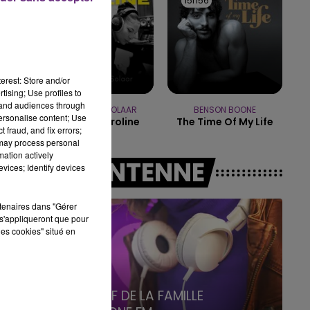
16h00
16h00
15h56
15h56
19h15 - 20h00
LA RADIO POP
erest: Store and/or
tising; Use profiles to
tand audiences through
ZAHO & MC SOLAAR
BENSON BOONE
personalise content; Use
Comme Caroline
The Time Of My Life
 fraud, and fix errors;
 may process personal
mation actively
A L'ANTENNE
vices; Identify devices
rtenaires dans "Gérer
s'appliqueront que pour
les cookies" situé en
6h00 - 10h00