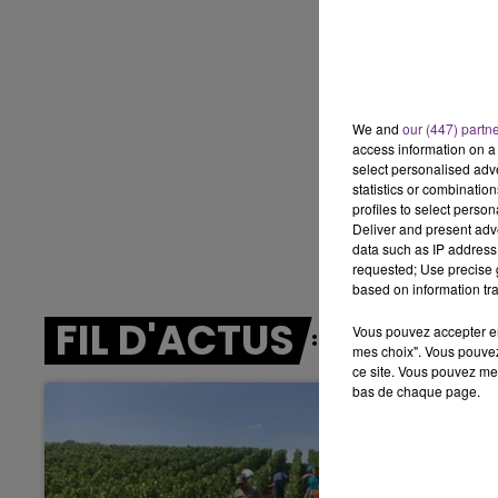
15h00 - 19h00
LE CLUB CHAMPAGNE FM
We and
our (447) partn
access information on a 
select personalised ad
statistics or combinatio
profiles to select person
Deliver and present adv
data such as IP address 
requested; Use precise g
based on information tra
FIL D'ACTUS
Vous pouvez accepter en 
mes choix". Vous pouvez
ce site. Vous pouvez met
bas de chaque page.
19h15 - 20h00