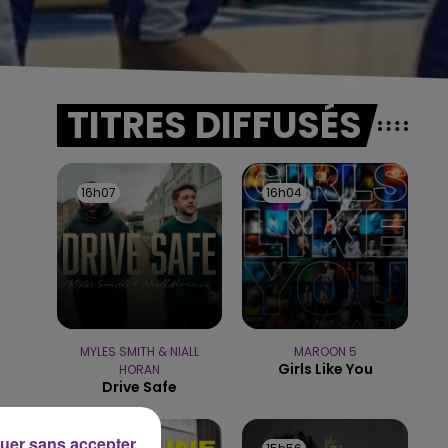
TITRES DIFFUSÉS
16h07
16h07
16h04
16h04
MYLES SMITH & NIALL
MAROON 5
Girls Like You
HORAN
Drive Safe
uer sans accepter