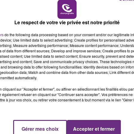
19h00 - 19h15
LA POP MACHINE - CHAMPAGNE FM
Le respect de votre vie privée est notre priorité
ers
do the following data processing based on your consent and/or our legitimate int
device; Use limited data to select advertising; Create profiles for personalised adver
vertising; Measure advertising performance; Measure content performance; Unders
ns of data from different sources; Develop and improve services; Create profiles to 
alised content; Use limited data to select content; Ensure security, prevent and detect
ertising and content; Save and communicate privacy choices. These technologies
and browsing data to offer following functionalities: Identify devices based on infor
eolocation data; Match and combine data from other data sources; Link different de
nsmitted automatically.
cliquant sur "Accepter et fermer", ou affiner en sélectionnant les finalités et/ou pa
 également refuser en cliquant sur "Continuer sans accepter". Vos préférences ne 
tre à jour vos choix, ou retirer votre consentement à tout moment via le lien "Gérer 
5h00 - 6h00
LE BEST OF DE LA FAMILLE
Gérer mes choix
Accepter et fermer