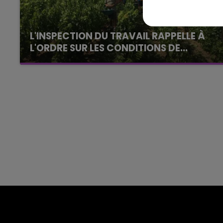
HAMPAGNE FM
LA RADIO POP
L'INSPECTION DU TRAVAIL RAPPELLE À
L'ORDRE SUR LES CONDITIONS DE...
Alors que les dates de début des vendange
2026 s'est avéré être plus précoce que prévu,
l'inspection du Travail en profite pour rappeler
les conditions de...