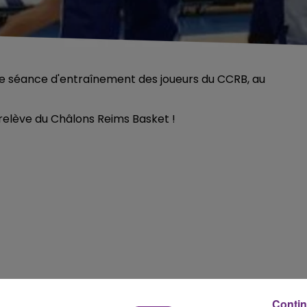
ne séance d'entraînement des joueurs du CCRB, au
relève du Châlons Reims Basket !
Contin