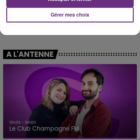
Gérer mes choix
ANGELE & JUSTICE
NAÏKA
What You Want
One Track Mind
A L'ANTENNE
15h00 - 19h00
Le Club Champagne FM