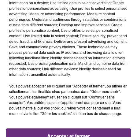
TITRES DIFFUSÉS
les conditions de...
information on a device; Use limited data to select advertising; Create
profiles for personalised advertising; Use profiles to select personalised
advertising; Measure advertising performance; Measure content
performance; Understand audiences through statistics or combinations
8h51
8h51
8h47
8h47
of data from different sources; Develop and improve services; Create
profiles to personalise content; Use profiles to select personalised
content; Use limited data to select content; Ensure security, prevent and
detect fraud, and fix errors; Deliver and present advertising and content;
Save and communicate privacy choices. These technologies may
process personal data such as IP address and browsing data to offer
following functionalities: Identify devices based on information actively
requested; Use precise geolocation data; Match and combine data from
other data sources; Link different devices; Identify devices based on
information transmitted automatically.
TEDDY SWIMS
SAM SMITH
Vous pouvez accepter en cliquant sur "Accepter et fermer", ou affiner en
Mr Know It All
Stay With Me
sélectionnant les finalités et/ou partenaires dans "Gérer mes choix".
Vous pouvez également refuser en cliquant sur "Continuer sans
8h43
8h43
8h35
8h35
accepter". Vos préférences ne s'appliqueront que pour ce site. Vous
pouvez mettre à jour vos choix, ou retirer votre consentement à tout
moment via le lien "Gérer les cookies" situé en bas de chaque page.
Accepter et fermer