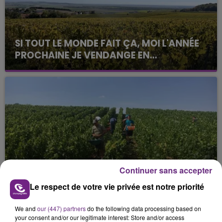
SI TOUT LE MONDE FAIT ÇA, MOI L'ANNÉE
PROCHAINE JE VENDANGE EN...
La vendange en Champagne a débuté ce jeudi 6
août dans la commune de Montgueux (Aube). Du
jamais vu !
L'INSPECTION DU TRAVAIL RAPPELLE À
Continuer sans accepter
L'ORDRE SUR LES CONDITIONS DE...
Le respect de votre vie privée est notre priorité
Alors que les dates de début des vendange 2026
s'est avéré être plus précoce que prévu,
We and
our (447) partners
do the following data processing based on
l'inspection du Travail en profite pour rappeler
your consent and/or our legitimate interest: Store and/or access