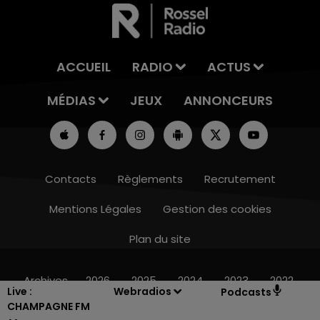
ACCUEIL
RADIO
ACTUS
MÉDIAS
JEUX
ANNONCEURS
Contacts
Règlements
Recrutement
Mentions Légales
Gestion des cookies
Plan du site
19h00 - 19h15
LA POP MACHINE - CHAMPAGNE FM
Archives
2026
2025
2024
2023
2022
Live :
Webradios
Podcasts
CHAMPAGNE FM