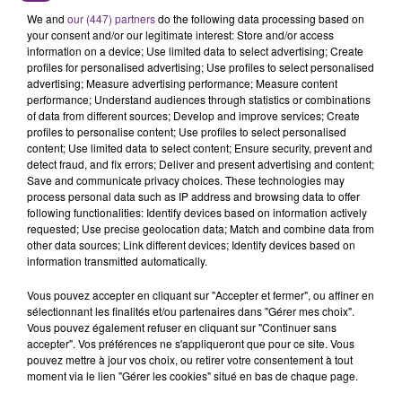
We and
our (447) partners
do the following data processing based on
your consent and/or our legitimate interest: Store and/or access
information on a device; Use limited data to select advertising; Create
profiles for personalised advertising; Use profiles to select personalised
advertising; Measure advertising performance; Measure content
performance; Understand audiences through statistics or combinations
of data from different sources; Develop and improve services; Create
profiles to personalise content; Use profiles to select personalised
content; Use limited data to select content; Ensure security, prevent and
detect fraud, and fix errors; Deliver and present advertising and content;
Save and communicate privacy choices. These technologies may
JAMAIS SANS MON FRÈRE
process personal data such as IP address and browsing data to offer
Julien Fourel n'a plus donné signé de vie depuis 5
following functionalities: Identify devices based on information actively
mois. Sa sœur poursuit ses recherches pour le
requested; Use precise geolocation data; Match and combine data from
other data sources; Link different devices; Identify devices based on
retrouver.
information transmitted automatically.
Vous pouvez accepter en cliquant sur "Accepter et fermer", ou affiner en
sélectionnant les finalités et/ou partenaires dans "Gérer mes choix".
Vous pouvez également refuser en cliquant sur "Continuer sans
accepter". Vos préférences ne s'appliqueront que pour ce site. Vous
pouvez mettre à jour vos choix, ou retirer votre consentement à tout
moment via le lien "Gérer les cookies" situé en bas de chaque page.
LA CENTRALE NUCLÉAIRE DE CHOOZ