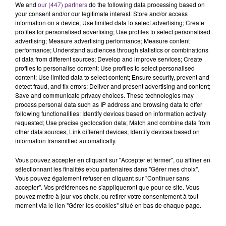
C'était l'une des institutions du centre-ville
We and
our (447) partners
do the following data processing based on
your consent and/or our legitimate interest: Store and/or access
rémois. Le magasin JouéClub est contraint de
information on a device; Use limited data to select advertising; Create
fermer ses portes.
profiles for personalised advertising; Use profiles to select personalised
TITRES DIFFUSÉS
advertising; Measure advertising performance; Measure content
performance; Understand audiences through statistics or combinations
of data from different sources; Develop and improve services; Create
profiles to personalise content; Use profiles to select personalised
17h57
17h57
17h54
17h54
content; Use limited data to select content; Ensure security, prevent and
detect fraud, and fix errors; Deliver and present advertising and content;
Save and communicate privacy choices. These technologies may
process personal data such as IP address and browsing data to offer
following functionalities: Identify devices based on information actively
requested; Use precise geolocation data; Match and combine data from
other data sources; Link different devices; Identify devices based on
information transmitted automatically.
Vous pouvez accepter en cliquant sur "Accepter et fermer", ou affiner en
sélectionnant les finalités et/ou partenaires dans "Gérer mes choix".
CHRISTOPHE WILLEM
MYLES SMITH
Vous pouvez également refuser en cliquant sur "Continuer sans
Systaime
Stargazing
accepter". Vos préférences ne s'appliqueront que pour ce site. Vous
pouvez mettre à jour vos choix, ou retirer votre consentement à tout
17h48
17h48
17h45
17h45
moment via le lien "Gérer les cookies" situé en bas de chaque page.