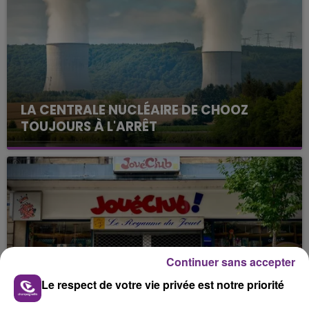
LA CENTRALE NUCLÉAIRE DE CHOOZ
TOUJOURS À L'ARRÊT
Cela fait déjà une semaine que la centrale
nucléaire ardennaise est à l'arrêt. Une situation
justifiée par la sécheresse intense qui est toujours
présente.
Continuer sans accepter
LE MAGASIN JOUÉCLUB DE REIMS FERME
Le respect de votre vie privée est notre priorité
SES PORTES