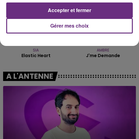
Accepter et fermer
Gérer mes choix
SIA
AMBRE
Elastic Heart
J'me Demande
A L'ANTENNE