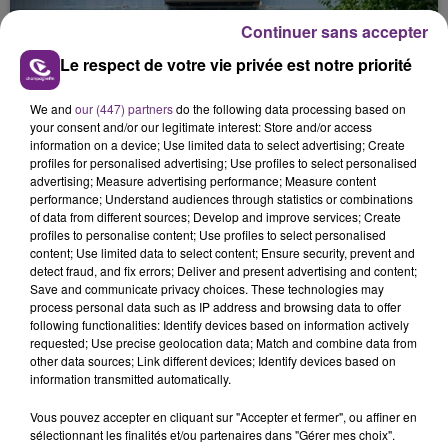
justifiée par la sécheresse intense qui est toujours
Continuer sans accepter
présente.
Le respect de votre vie privée est notre priorité
We and
our (447) partners
do the following data processing based on
your consent and/or our legitimate interest: Store and/or access
information on a device; Use limited data to select advertising; Create
LE MAGASIN JOUÉCLUB DE REIMS FERME
profiles for personalised advertising; Use profiles to select personalised
advertising; Measure advertising performance; Measure content
SES PORTES
performance; Understand audiences through statistics or combinations
C'était l'une des institutions du centre-ville
of data from different sources; Develop and improve services; Create
rémois. Le magasin JouéClub est contraint de
profiles to personalise content; Use profiles to select personalised
content; Use limited data to select content; Ensure security, prevent and
fermer ses portes.
TITRES DIFFUSÉS
detect fraud, and fix errors; Deliver and present advertising and content;
Save and communicate privacy choices. These technologies may
process personal data such as IP address and browsing data to offer
following functionalities: Identify devices based on information actively
5h52
5h52
5h49
5h49
requested; Use precise geolocation data; Match and combine data from
other data sources; Link different devices; Identify devices based on
information transmitted automatically.
Vous pouvez accepter en cliquant sur "Accepter et fermer", ou affiner en
sélectionnant les finalités et/ou partenaires dans "Gérer mes choix".