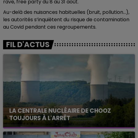
rave, free party du 8 au 31 août.
Au-delà des nuisances habituelles (bruit, pollution…),
les autorités s’inquiètent du risque de contamination
au Covid pendant ces regroupements.
FIL D'ACTUS
LA CENTRALE NUCLÉAIRE DE CHOOZ
TOUJOURS À L'ARRÊT
Cela fait déjà une semaine que la centrale
nucléaire ardennaise est à l'arrêt. Une situation