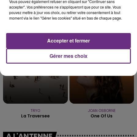
Vous pouvez également refuser en cliquant sur "Continuer sans
accepter". Vos préférences ne s'appliqueront que pour ce site. Vous
pouvez mettre à jour vos choix, ou retirer votre consentement à tout
moment via le lien "Gérer les cookies" situé en bas de chaque page.
ADELE CASTILLON
TAYLOR SWIFT
Ete Avec Toi
The Fate Of Ophelia
Accepter et fermer
5h45
5h45
5h41
5h41
Gérer mes choix
TRYO
JOAN OSBORNE
La Traversee
One Of Us
A L'ANTENNE