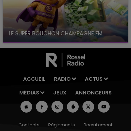
LE SUPER BOUCHON CHAMPAGNE FM
avec La Famille Champagne FM, à 8H10
ACCUEIL
RADIO
ACTUS
MÉDIAS
JEUX
ANNONCEURS
Contacts
Règlements
Recrutement