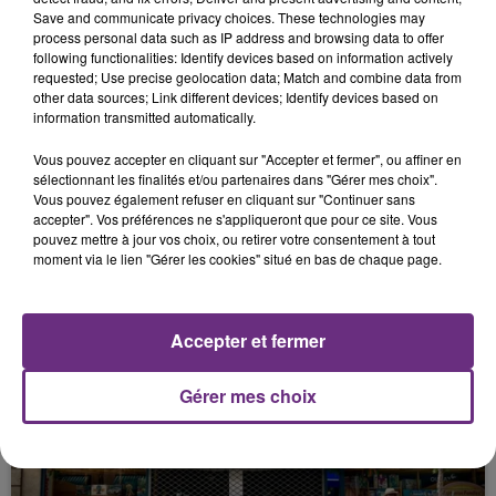
Save and communicate privacy choices. These technologies may
FIL D'ACTUS
process personal data such as IP address and browsing data to offer
following functionalities: Identify devices based on information actively
requested; Use precise geolocation data; Match and combine data from
other data sources; Link different devices; Identify devices based on
information transmitted automatically.
Vous pouvez accepter en cliquant sur "Accepter et fermer", ou affiner en
sélectionnant les finalités et/ou partenaires dans "Gérer mes choix".
Vous pouvez également refuser en cliquant sur "Continuer sans
accepter". Vos préférences ne s'appliqueront que pour ce site. Vous
pouvez mettre à jour vos choix, ou retirer votre consentement à tout
moment via le lien "Gérer les cookies" situé en bas de chaque page.
LA CENTRALE NUCLÉAIRE DE CHOOZ
TOUJOURS À L'ARRÊT
Cela fait déjà une semaine que la centrale
Accepter et fermer
nucléaire ardennaise est à l'arrêt. Une situation
justifiée par la sécheresse intense qui est toujours
Gérer mes choix
présente.