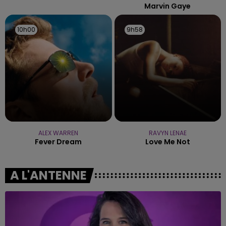
Marvin Gaye
10h00
10h00
9h58
9h58
ALEX WARREN
RAVYN LENAE
Fever Dream
Love Me Not
A L'ANTENNE